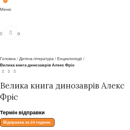
0
0
Безкоштовна доставка від
199zl
Меню
Click to enlarge
zł
0.00
Головна
Дитяча література
Енциклопедії
Велика книга динозаврів Алекс Фріс
Велика книга динозаврів Алекс
Фріс
Термін відправки
Відправка за 24 години.