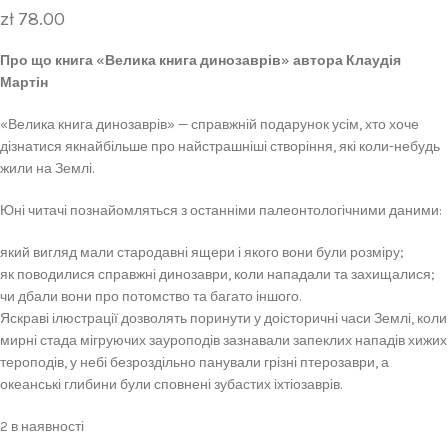
zł
78.00
Про що книга «Велика книга динозаврів» автора Клаудія
Мартін
«Велика книга динозаврів» — справжній подарунок усім, хто хоче
дізнатися якнайбільше про найстрашніші створіння, які коли-небудь
жили на Землі.
Юні читачі познайомляться з останніми палеонтологічними даними:
який вигляд мали стародавні ящери і якого вони були розміру;
як поводилися справжні динозаври, коли нападали та захищалися;
чи дбали вони про потомство та багато іншого.
Яскраві ілюстрації дозволять поринути у доісторичні часи Землі, коли
мирні стада мігруючих зауроподів зазнавали запеклих нападів хижих
тероподів, у небі безроздільно панували грізні птерозаври, а
океанські глибини були сповнені зубастих іхтіозаврів.
2 в наявності