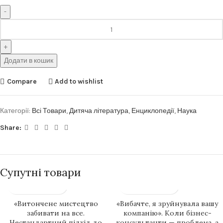
Додати в кошик
Compare
Add to wishlist
Категорії:
Всі Товари
,
Дитяча література
,
Енциклопедії
,
Наука
Share:
Супутні товари
«Витончене мистецтво
«Вибачте, я зруйнувала вашу
забивати на все.
компанію». Коли бізнес-
Нестандартний підхід до
консультанти — проблема, а