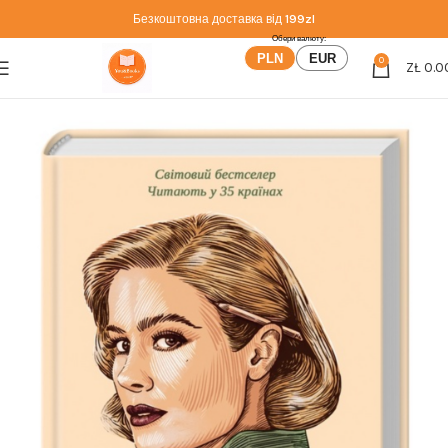
Безкоштовна доставка від
199zl
PLN
EUR
0
ZŁ
0.0