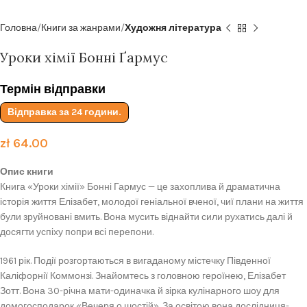
Головна
Книги за жанрами
Художня література
Уроки хімії Бонні Ґармус
Термін відправки
Відправка за 24 години.
zł
64.00
Опис книги
Книга «Уроки хімії» Бонні Гармус — це захоплива й драматична
історія життя Елізабет, молодої геніальної вченої, чиї плани на життя
були зруйновані вмить. Вона мусить віднайти сили рухатись далі й
досягти успіху попри всі перепони.
1961 рік. Події розгортаються в вигаданому містечку Південної
Каліфорнії Коммонзі. Знайомтесь з головною героїнею, Елізабет
Зотт. Вона 30-річна мати-одиначка й зірка кулінарного шоу для
домогосподарок «Вечеря о шостій». За освітою вона дослідниця-