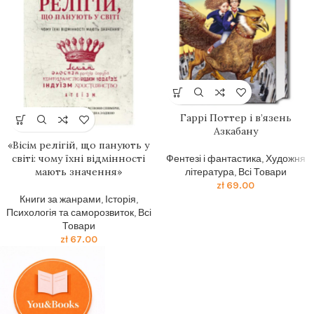
Гаррі Поттер і в’язень
Азкабану
«Вісім релігій, що панують у
світі: чому їхні відмінності
Фентезі і фантастика
,
Художня
мають значення»
література
,
Всі Товари
zł
69.00
Книги за жанрами
,
Історія
,
Психологія та саморозвиток
,
Всі
Товари
zł
67.00