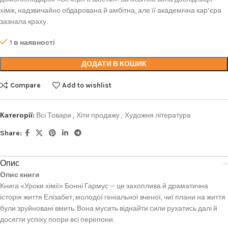
хімік, надзвичайно обдарована й амбітна, але її академічна кар’єра
зазнала краху.
1 в наявності
ДОДАТИ В КОШИК
Compare
Add to wishlist
Категорії:
Всі Товари
,
Хіти продажу
,
Художня література
Share:
Опис
Опис книги
Книга «Уроки хімії» Бонні Гармус — це захоплива й драматична
історія життя Елізабет, молодої геніальної вченої, чиї плани на життя
були зруйновані вмить. Вона мусить віднайти сили рухатись далі й
досягти успіху попри всі перепони.