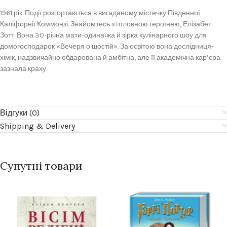
1961 рік. Події розгортаються в вигаданому містечку Південної
Каліфорнії Коммонзі. Знайомтесь з головною героїнею, Елізабет
Зотт. Вона 30-річна мати-одиначка й зірка кулінарного шоу для
домогосподарок «Вечеря о шостій». За освітою вона дослідниця-
хімік, надзвичайно обдарована й амбітна, але її академічна кар’єра
зазнала краху.
Відгуки (0)
Shipping & Delivery
Супутні товари