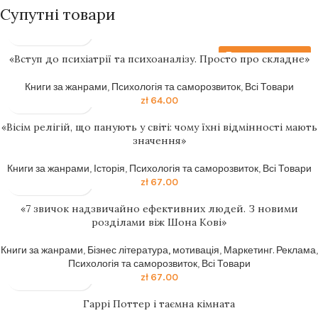
Супутні товари
Передзамовлення
«Вступ до психіатрії та психоаналізу. Просто про складне»
Книги за жанрами
,
Психологія та саморозвиток
,
Всі Товари
zł
64.00
«Вісім релігій, що панують у світі: чому їхні відмінності мають
значення»
Книги за жанрами
,
Історія
,
Психологія та саморозвиток
,
Всі Товари
zł
67.00
«7 звичок надзвичайно ефективних людей. З новими
розділами віж Шона Кові»
Книги за жанрами
,
Бізнес література, мотивація
,
Маркетинг. Реклама
,
Психологія та саморозвиток
,
Всі Товари
zł
67.00
Гаррі Поттер і таємна кімната