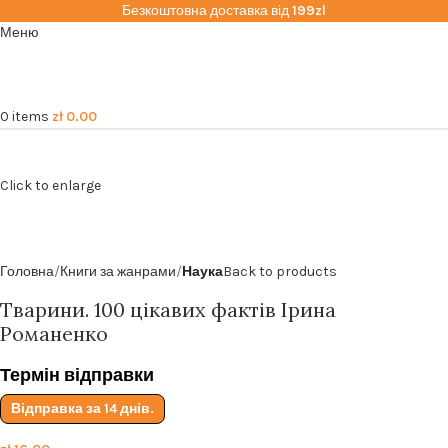
Безкоштовна доставка від
199zl
Меню
0
items
zł
0.00
Click to enlarge
Головна
Книги за жанрами
Наука
Back to products
Тварини. 100 цікавих фактів Ірина
Романенко
Термін відправки
Відправка за 14 днів.