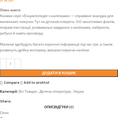
zł
16.00
Опис книги
Книжки серії «Енциклопедія з наліпками» — справжня знахідка для
маленьких чомучок. Тут на дітлахів очікують: 100 захопливих фактів,
яскраві ілюстрації, розвивальні завдання з наліпками, лабіринти,
ребуси й навіть кросворд.
Малюки здобудуть багато корисної інформації під час гри, а також
розвинуть дрібну моторику, використовуючи наліпки.
ДОДАТИ В КОШИК
Compare
Add to wishlist
Категорії:
Всі Товари
,
Дитяча література
,
Наука
Share:
ОПИС
ВІДГУКИ (0)
Опис