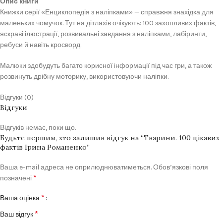
Опис книги
Книжки серії «Енциклопедія з наліпками» — справжня знахідка для
маленьких чомучок. Тут на дітлахів очікують: 100 захопливих фактів,
яскраві ілюстрації, розвивальні завдання з наліпками, лабіринти,
ребуси й навіть кросворд.
Малюки здобудуть багато корисної інформації під час гри, а також
розвинуть дрібну моторику, використовуючи наліпки.
Відгуки (0)
Відгуки
Відгуків немає, поки що.
Будьте першим, хто залишив відгук на “Тварини. 100 цікавих
фактів Ірина Романенко”
Ваша e-mail адреса не оприлюднюватиметься.
Обов’язкові поля
*
позначені
*
Ваша оцінка
*
Ваш відгук