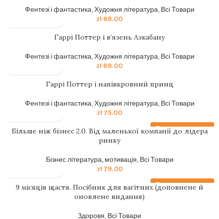
Фентезі і фантастика
,
Художня література
,
Всі Товари
zł
69.00
Гаррі Поттер і в’язень Азкабану
Фентезі і фантастика
,
Художня література
,
Всі Товари
zł
69.00
Гаррi Поттер i напiвкровний принц
Фентезі і фантастика
,
Художня література
,
Всі Товари
zł
75.00
Передзамовлення
Більше ніж бізнес 2.0. Від маленької компанії до лідера
ринку
Бізнес література, мотивація
,
Всі Товари
zł
79.00
Передзамовлення
9 місяців щастя. Посібник для вагітних (доповнене й
оновлене видання)
Здоровя
,
Всі Товари