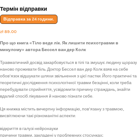
Термін відправки
Відправка за 24 години.
zł
89.00
Про що книга «Тіло веде лік. Як лишити психотравми в
минулому» автора Бессел ван дер Колк
Травматичний досвід закарбовується в тілі та змушує людину щоразу
наново проживати біль. Доктор Бессел ван дер Колк взяв на себе
обов’язок відшукати шляхи звільнення з цієї пастки. Його практичні та
теоретичні дослідження психологічної травми безцінні, коли треба
перебудувати сприйняття, усвідомити причину страждань, знайти
вдалий спосіб лікування й наново пізнати себе.
Ця книжка містить вичерпну інформацію, пов’язану з травмою,
висвітлюючи такі різноманітні аспекти:
відкриття в галузі нейронауки
причини травми, закладені у проблемних стосунках;