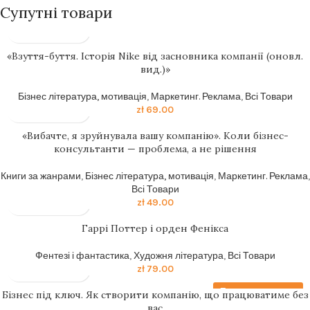
Супутні товари
«Взуття-буття. Історія Nike від засновника компанії (оновл.
вид.)»
Бізнес література, мотивація
,
Маркетинг. Реклама
,
Всі Товари
zł
69.00
«Вибачте, я зруйнувала вашу компанію». Коли бізнес-
консультанти — проблема, а не рішення
Книги за жанрами
,
Бізнес література, мотивація
,
Маркетинг. Реклама
,
Всі Товари
zł
49.00
Гаррi Поттер i орден Фенiкса
Фентезі і фантастика
,
Художня література
,
Всі Товари
zł
79.00
Передзамовлення
Бізнес під ключ. Як створити компанію, що працюватиме без
вас