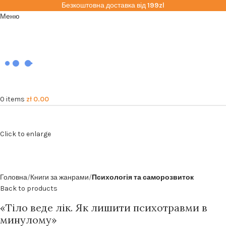
Безкоштовна доставка від
199zl
Меню
0
items
zł
0.00
Click to enlarge
Головна
Книги за жанрами
Психологія та саморозвиток
Back to products
«Тіло веде лік. Як лишити психотравми в
минулому»