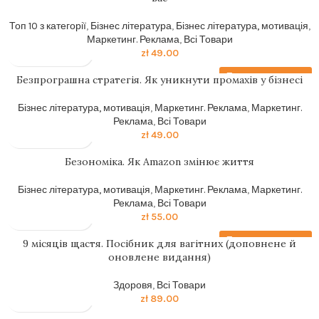
Топ 10 з категорії
,
Бізнес література
,
Бізнес література, мотивація
,
Маркетинг. Реклама
,
Всі Товари
zł
49.00
Передзамовлення
Безпрограшна стратегія. Як уникнути промахів у бізнесі
Бізнес література, мотивація
,
Маркетинг. Реклама
,
Маркетинг.
Реклама
,
Всі Товари
zł
49.00
Безономіка. Як Amazon змінює життя
Бізнес література, мотивація
,
Маркетинг. Реклама
,
Маркетинг.
Реклама
,
Всі Товари
zł
55.00
Передзамовлення
9 місяців щастя. Посібник для вагітних (доповнене й
оновлене видання)
Здоровя
,
Всі Товари
zł
89.00