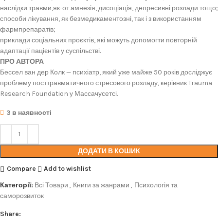
наслідки травми,як-от амнезія, дисоціація, депресивні розлади тощо;
способи лікування, як безмедикаментозні, так і з використанням
фармпрепаратів;
приклади соціальних проєктів, які можуть допомогти повторній
адаптації пацієнтів у суспільстві.
ПРО АВТОРА
Бессел ван дер Колк — психіатр, який уже майже 50 років досліджує
проблему посттравматичного стресового розладу, керівник Trauma
Research Foundation у Массачусетсі.
3 в наявності
ДОДАТИ В КОШИК
Compare
Add to wishlist
Категорії:
Всі Товари
,
Книги за жанрами
,
Психологія та
саморозвиток
Share: