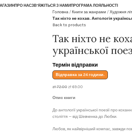
АГАЗИН
ПРО НАС
ЗВ’ЯЖІТЬСЯ З НАМИ
ПРОГРАМА ЛОЯЛЬНОСТІ
Головна
Книги за жанрами
Художня лі
Так ніхто не кохав. Антологія українсь
Back to products
Так ніхто не кох
української поез
Термін відправки
Відправка за 24 години.
zł
72.00
zł
69.00
Опис книги
До антології української поезії про кохан
століття — від Шевченка до Любки.
Любов, як найвірніший компас, завжди п