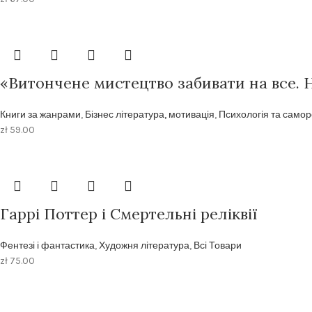
«Витончене мистецтво забивати на все. 
Книги за жанрами
,
Бізнес література, мотивація
,
Психологія та самор
zł
59.00
Гаррі Поттер і Смертельні реліквії
Фентезі і фантастика
,
Художня література
,
Всі Товари
zł
75.00