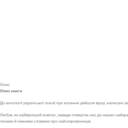
Опис
Опис книги
До антології української поезії про кохання увійшли вірші, написані 
Любов, як найвірніший компас, завжди повертає нас до наших найкращи
тихими й ніжними словами про найсокровенніше.