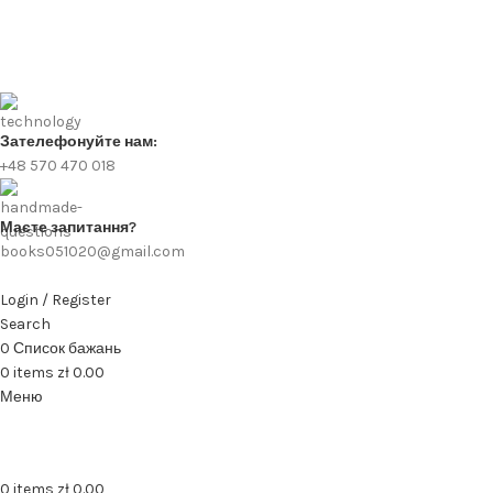
Зателефонуйте нам:
+48 570 470 018
Маєте запитання?
books051020@gmail.com
Login / Register
Search
0
Список бажань
0
items
zł
0.00
Меню
0
items
zł
0.00