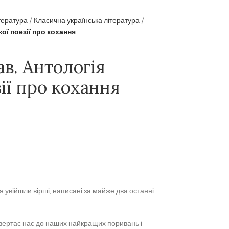
тература
Класична українська література
кої поезії про кохання
ав. Антологія
ії про кохання
ня увійшли вірші, написані за майже два останні
овертає нас до наших найкращих поривань і