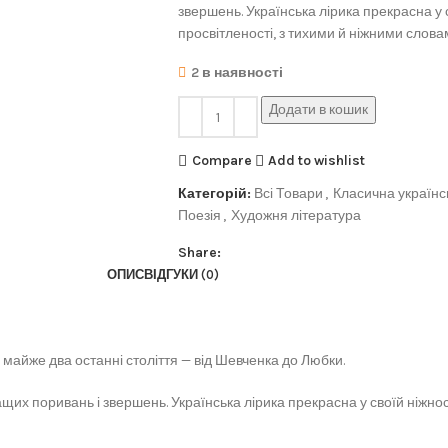
звершень. Українська лірика прекрасна у св
просвітленості, з тихими й ніжними слов
2 в наявності
Додати в кошик
Compare
Add to wishlist
Категорій:
Всі Товари
,
Класична українс
Поезія
,
Художня література
Share:
ОПИС
ВІДГУКИ (0)
за майже два останні століття — від Шевченка до Любки.
х поривань і звершень. Українська лірика прекрасна у своїй ніжності,