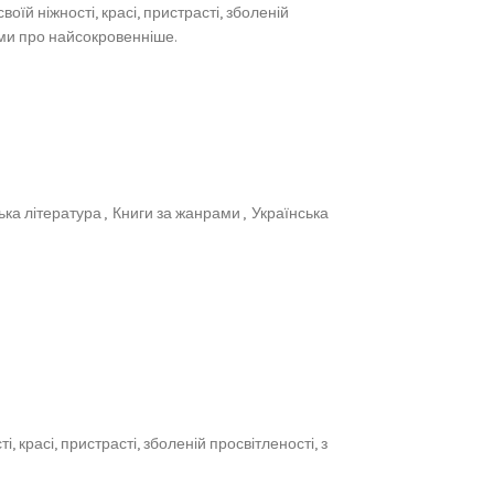
оїй ніжності, красі, пристрасті, зболеній
ами про найсокровенніше.
ька література
,
Книги за жанрами
,
Українська
 красі, пристрасті, зболеній просвітленості, з