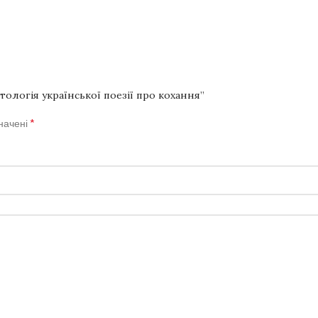
тологія української поезії про кохання”
*
значені