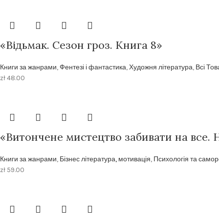
«Відьмак. Сезон гроз. Книга 8»
Книги за жанрами
,
Фентезі і фантастика
,
Художня література
,
Всі То
zł
48.00
«Витончене мистецтво забивати на все. 
Книги за жанрами
,
Бізнес література, мотивація
,
Психологія та самор
zł
59.00