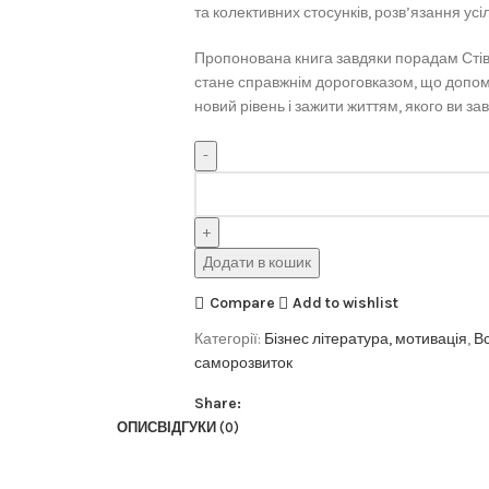
та колективних стосунків, розв’язання усі
Пропонована книга завдяки порадам Стіва 
стане справжнім дороговказом, що допомо
новий рівень і зажити життям, якого ви за
Додати в кошик
Compare
Add to wishlist
Категорії:
Бізнес література, мотивація
,
Вс
саморозвиток
Share:
ОПИС
ВІДГУКИ (0)