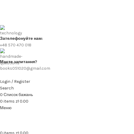
Зателефонуйте нам:
+48 570 470 018
Маєте запитання?
books051020@gmail.com
Login / Register
Search
0
Список бажань
0
items
zł
0.00
Меню
0
items
zł
0.00