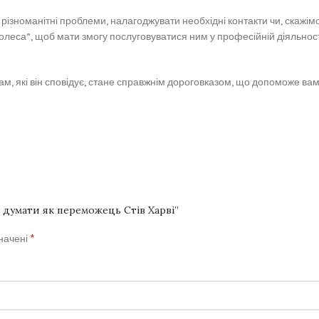
ізноманітні проблеми, налагоджувати необхідні контакти чи, скажімо
 колеса”, щоб мати змогу послуговуватися ним у професійній діяльнос
, які він сповідує, стане справжнім дороговказом, що допоможе вам в
 думати як переможець Стів Харві”
*
значені