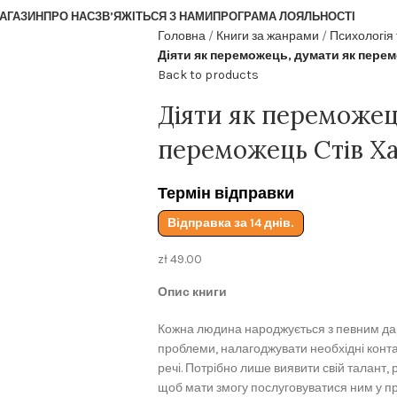
АГАЗИН
ПРО НАС
ЗВ’ЯЖІТЬСЯ З НАМИ
ПРОГРАМА ЛОЯЛЬНОСТІ
Головна
Книги за жанрами
Психологія
Діяти як переможець, думати як перем
Back to products
Діяти як переможец
переможець Стів Ха
Термін відправки
Відправка за 14 днів.
zł
49.00
Опис книги
Кожна людина народжується з певним дар
проблеми, налагоджувати необхідні конта
речі. Потрібно лише виявити свій талант, 
щоб мати змогу послуговуватися ним у пр