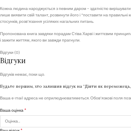
Кожна людина народжується з певним даром – здатністю вирішувати р
лише виявити свій талант, розвинути його і “поставити на правильні
стосунків, розв’язання усіляких нагальних питань.
Пропонована книга завдяки порадам Стіва Харві і життєвим принципам
і зажити життям, якого ви завжди прагнули.
Відгуки (0)
Відгуки
Відгуків немає, поки що.
Будьте першим, хто залишив відгук на “Діяти як переможець,
Ваша e-mail адреса не оприлюднюватиметься.
Обов’язкові поля по
*
Ваша оцінка
*
Ваш відгук