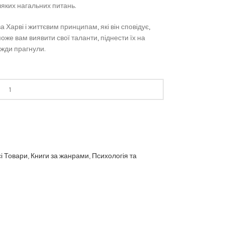
ляких нагальних питань.
Харві і життєвим принципам, які він сповідує,
же вам виявити свої таланти, піднести їх на
вжди прагнули.
і Товари
,
Книги за жанрами
,
Психологія та