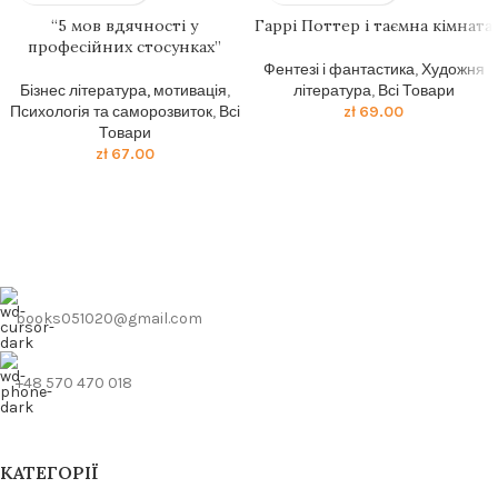
“5 мов вдячності у
Гаррі Поттер і таємна кімната
професійних стосунках”
Фентезі і фантастика
,
Художня
Бізнес література, мотивація
,
література
,
Всі Товари
Психологія та саморозвиток
,
Всі
zł
69.00
Товари
zł
67.00
books051020@gmail.com
+48 570 470 018
КАТЕГОРІЇ