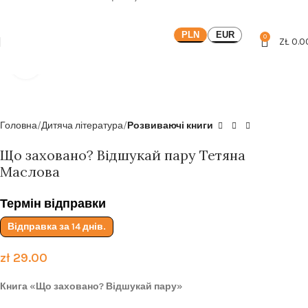
Безкоштовна доставка від
199zl
PLN
EUR
0
ZŁ
0.0
Click to enlarge
Головна
Дитяча література
Розвиваючі книги
Що заховано? Відшукай пару Тетяна
Маслова
Термін відправки
Відправка за 14 днів.
zł
29.00
Книга «Що заховано? Відшукай пару»