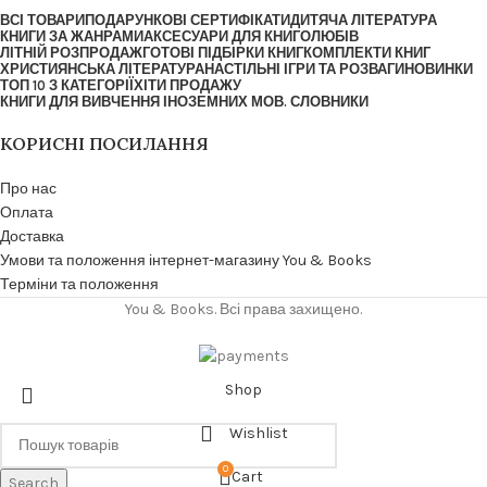
ВСІ ТОВАРИ
ПОДАРУНКОВІ СЕРТИФІКАТИ
ДИТЯЧА ЛІТЕРАТУРА
КНИГИ ЗА ЖАНРАМИ
АКСЕСУАРИ ДЛЯ КНИГОЛЮБІВ
ЛІТНІЙ РОЗПРОДАЖ
ГОТОВІ ПІДБІРКИ КНИГ
КОМПЛЕКТИ КНИГ
ХРИСТИЯНСЬКА ЛІТЕРАТУРА
НАСТІЛЬНІ ІГРИ ТА РОЗВАГИ
НОВИНКИ
ТОП 10 З КАТЕГОРІЇ
ХІТИ ПРОДАЖУ
КНИГИ ДЛЯ ВИВЧЕННЯ ІНОЗЕМНИХ МОВ. СЛОВНИКИ
КОРИСНІ ПОСИЛАННЯ
Про нас
Оплата
Доставка
Умови та положення інтернет-магазину You & Books
Терміни та положення
You & Books. Всі права захищено.
Shop
Wishlist
0
Cart
Search