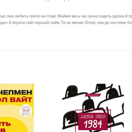
ця, яка любить грати на гітарі. Майже весь час вона сидить удома й г
о» й зіграти свій перший лайв. Та чи зможе Хіторі, яка до нестями бо