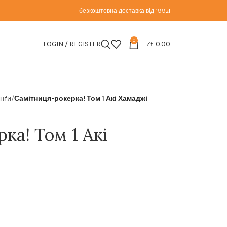
безкоштовна доставка від 199zl
0
LOGIN / REGISTER
ZŁ
0.00
анґи
Самітниця-рокерка! Том 1 Акі Хамаджі
ка! Том 1 Акі