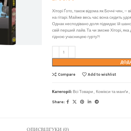
Хіторі Ґото, також відома як Боччі-чян, 
на гітарі. Майже весь час вона сидить удо
Однак несподівано доля підкидає їй шанс
свій перший лайв. Та чи зможе Хіторі, яка
гідною учасницею гурту?!
ДОД
Compare
Add to wishlist
Категорії:
Всі Товари
,
Комікси та манґи
,
Share:
ОПИС
ВІДГУКИ (0)