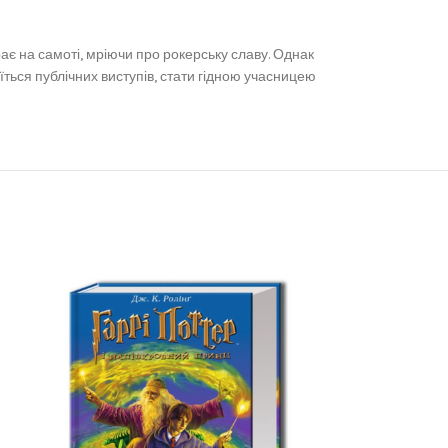
рає на самоті, мріючи про рокерську славу. Однак
їться публічних виступів, стати гідною учасницею