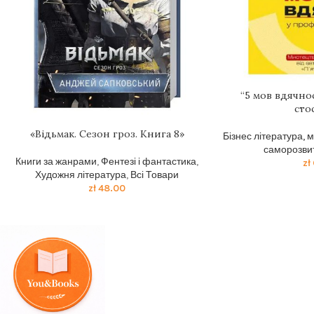
“5 мов вдячно
сто
«Відьмак. Сезон гроз. Книга 8»
Бізнес література, 
саморозви
Книги за жанрами
,
Фентезі і фантастика
,
zł
Художня література
,
Всі Товари
zł
48.00