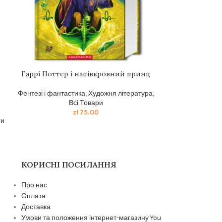
Гаррi Поттер i напiвкровний принц
Книга «Вст
психоаналізу
Фентезі і фантастика
,
Художня література
,
Всі Товари
Психологія та
zł
75.00
ги
КОРИСНІ ПОСИЛАННЯ
Про нас
Оплата
Доставка
Умови та положення інтернет-магазину You