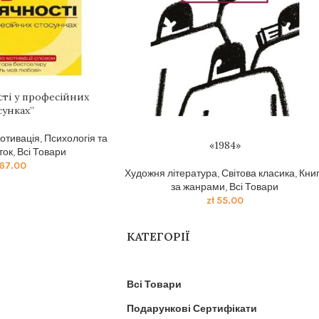
сті у професійних
сунках”
мотивація
,
Психологія та
«1984»
ток
,
Всі Товари
67.00
Художня література
,
Світова класика
,
Кни
за жанрами
,
Всі Товари
zł
55.00
КАТЕГОРІЇ
Всі Товари
Подарункові Сертифікати