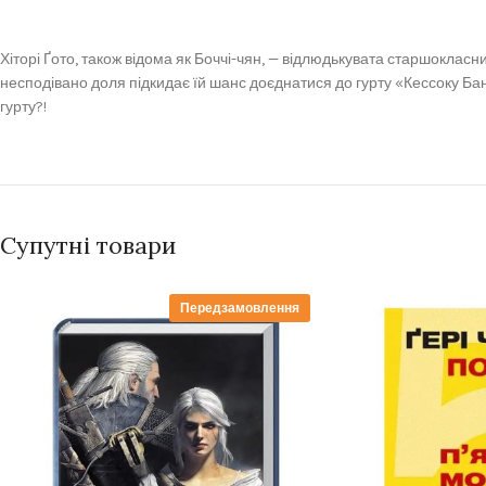
Хіторі Ґото, також відома як Боччі-чян, — відлюдькувата старшокласни
несподівано доля підкидає їй шанс доєднатися до гурту «Кессоку Банд
гурту?!
Супутні товари
Передзамовлення