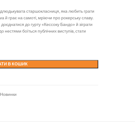
— відлюдькувата старшокласниця, яка любить грати
ма й грає на самоті, мріючи про рокерську славу.
 доєднатися до гурту «Кессоку Бандо» й зіграти
 до нестями боїться публічних виступів, стати
АТИ В КОШИК
Новинки