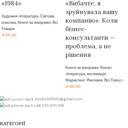
«1984»
«Вибачте, я
зруйнувала вашу
Художня література
,
Світова
компанію». Коли
класика
,
Книги за жанрами
,
Всі
бізнес-
Товари
zł
55.00
консультанти —
проблема, а не
рішення
Книги за жанрами
,
Бізнес
література, мотивація
,
Маркетинг. Реклама
,
Всі Товари
zł
49.00
books051020@gmail.com
+48 570 470 018
КАТЕГОРІЇ