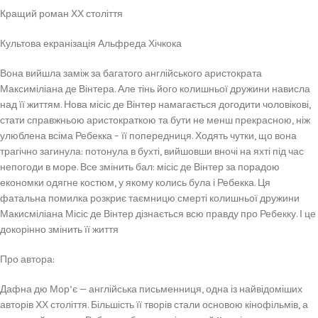
Кращий роман ХХ століття
Культова екранізація Альфреда Хічкока
Вона вийшла заміж за багатого англійського аристократа
Максиміліана де Вінтера. Але тінь його колишньої дружини нависла
над її життям. Нова місіс де Вінтер намагається догодити чоловікові,
стати справжньою аристократкою та бути не менш прекрасною, ніж
улюблена всіма Ребекка – її попередниця. Ходять чутки, що вона
трагічно загинула: потонула в бухті, вийшовши вночі на яхті під час
непогоди в море. Все змінить бал: місіс де Вінтер за порадою
економки одягне костюм, у якому колись була і Ребекка. Ця
фатальна помилка розкриє таємницю смерті колишньої дружини
Макисміліана Місіс де Вінтер дізнається всю правду про Ребекку. І це
докорінно змінить її життя
Про автора:
Дафна дю Мор’є — англійська письменниця, одна із найвідоміших
авторів ХХ століття. Більшість її творів стали основою кінофільмів, а