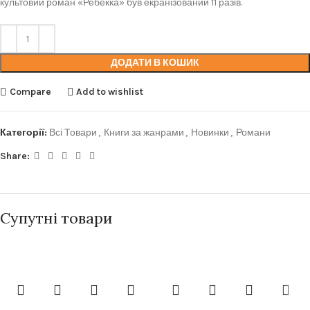
культовий роман «Ребекка» був екранізований 11 разів.
ДОДАТИ В КОШИК
Compare
Add to wishlist
Категорії:
Всі Товари
,
Книги за жанрами
,
Новинки
,
Романи
Share:
Супутні товари