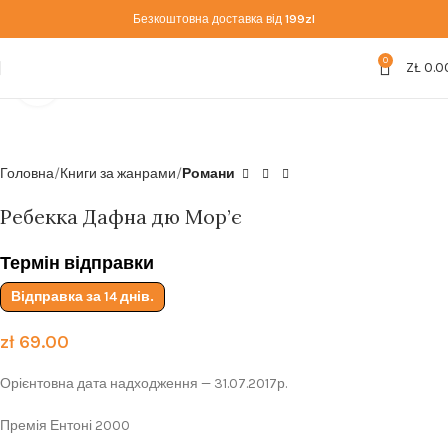
Безкоштовна доставка від
199zl
0
ZŁ
0.0
Click to enlarge
Головна
Книги за жанрами
Романи
Ребекка Дафна дю Мор’є
Термін відправки
Відправка за 14 днів.
zł
69.00
Орієнтовна дата надходження — 31.07.2017р.
Премія Ентоні 2000