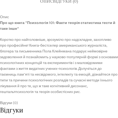
ОПИС
ВІДГУКИ (0)
Опис
Про що книга “Психологія 101: Факти теорія статистика тести й
таке інше”
Коротко про найголовніше, зрозуміло про надскладне, захопливо
про професійне! Книга-бестселер американського журналіста,
блогера та письменника Пола Клейнмана подарує неймовірне
задоволення й познайомить у науково-популярній формі з основами
психологічних концепцій та експериментів і з маловідомими
фактами з життя видатних учених-психологів. Долучіться до
таємниць пам’яті та несвідомого, інтелекту та емоцій, дізнайтеся про
типи та причини психологічних розладів та сучасні методи їхнього
лікування й про те, що ж таке когнітивний дисонанс,
гештальтпсихологія та теорія особистісних рис.
Відгуки (0)
Відгуки