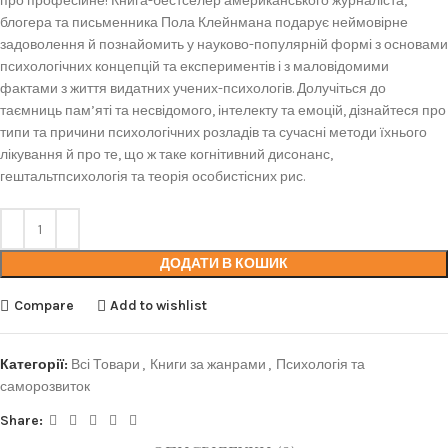
про професійне! Книга-бестселер американського журналіста,
блогера та письменника Пола Клейнмана подарує неймовірне
задоволення й познайомить у науково-популярній формі з основами
психологічних концепцій та експериментів і з маловідомими
фактами з життя видатних учених-психологів. Долучіться до
таємниць пам’яті та несвідомого, інтелекту та емоцій, дізнайтеся про
типи та причини психологічних розладів та сучасні методи їхнього
лікування й про те, що ж таке когнітивний дисонанс,
гештальтпсихологія та теорія особистісних рис.
ДОДАТИ В КОШИК
Compare
Add to wishlist
Категорії:
Всі Товари
,
Книги за жанрами
,
Психологія та
саморозвиток
Share: