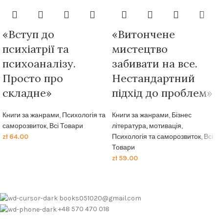
«Вступ до
«Витончене
психіатрії та
мистецтво
психоаналізу.
забивати на все.
Просто про
Нестандартний
складне»
підхід до проблем»
Книги за жанрами
,
Психологія та
Книги за жанрами
,
Бізнес
саморозвиток
,
Всі Товари
література, мотивація
,
zł
64.00
Психологія та саморозвиток
,
Всі
Товари
zł
59.00
books051020@gmail.com
+48 570 470 018