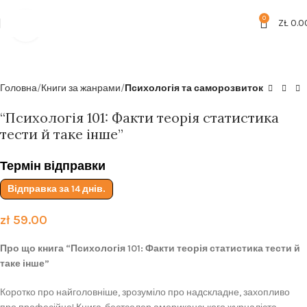
Безкоштовна доставка від
199zl
0
ZŁ
0.0
Click to enlarge
Головна
Книги за жанрами
Психологія та саморозвиток
“Психологія 101: Факти теорія статистика
тести й таке інше”
Термін відправки
Відправка за 14 днів.
zł
59.00
Про що книга “Психологія 101: Факти теорія статистика тести й
таке інше”
Коротко про найголовніше, зрозуміло про надскладне, захопливо