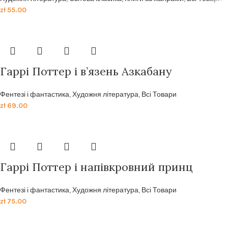
zł
55.00
Гаррі Поттер і в’язень Азкабану
Фентезі і фантастика
,
Художня література
,
Всі Товари
zł
69.00
Гаррi Поттер i напiвкровний принц
Фентезі і фантастика
,
Художня література
,
Всі Товари
zł
75.00