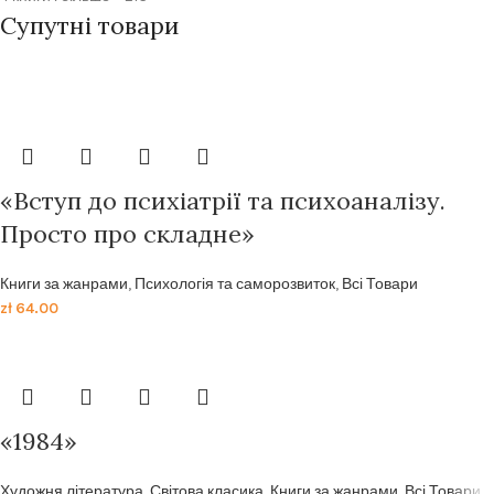
Супутні товари
Передзамовлення
Передзамовлення
«Вступ до психіатрії та психоаналізу.
Просто про складне»
Книги за жанрами
,
Психологія та саморозвиток
,
Всі Товари
zł
64.00
«1984»
Художня література
,
Світова класика
,
Книги за жанрами
,
Всі Товари