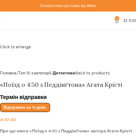
Безкоштовна доставка від
199zl
0
ZŁ
0.0
Click to enlarge
Головна
Топ 10 з категорії
Детективи
Back to products
«Поїзд о 4:50 з Педдінґтона» Агата Крісті
Термін відправки
Відправка за 14 днів.
zł
47.00
Про що книга «Поїзд о 4:50 з Педдінґтона» автора Агата Крісті