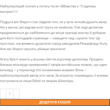
Найзухваліший злочин у потягу після «Вбивства у “Східному
експресі”»!
Подруга міс Марпл стає свідком того, як у купе чоловік душить жінку.
Ані у вагоні, ані вздовж колії трупа не знайшли. Тож леді-детектив
придивляється до найближчого до місця трагедії маєтку й добирає
для його господарів служницю — наводити лад і шукати тіло. Це
простіше, ніж виявити душителя серед завсідників Резерфорд-Холу.
Але міс Марпл змусить убивцю зізнатися!
Аґату Крісті знають у всьому світі як королеву детективу. Продано
близько мільярда примірників її творів англійською мовою, ще один
мільярд — у перекладі 100 іноземними мовами. Вона —
найпопулярніший автор усіх часів. За кількістю перевидань її книжки
поступаються лише Біблії та творам Шекспіра.
ДОДАТИ В КОШИК