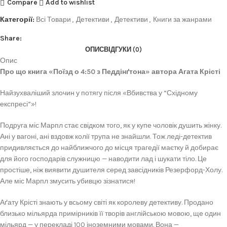
Compare
Add to wishlist
Категорії:
Всі Товари
,
Детективи
,
Детективи
,
Книги за жанрами
Share:
ОПИС
ВІДГУКИ (0)
Опис
Про що книга «Поїзд о 4:50 з Педдінґтона» автора Агата Крісті
Найзухваліший злочин у потягу після «Вбивства у “Східному
експресі”»!
Подруга міс Марпл стає свідком того, як у купе чоловік душить жінку.
Ані у вагоні, ані вздовж колії трупа не знайшли. Тож леді-детектив
придивляється до найближчого до місця трагедії маєтку й добирає
для його господарів служницю — наводити лад і шукати тіло. Це
простіше, ніж виявити душителя серед завсідників Резерфорд-Холу.
Але міс Марпл змусить убивцю зізнатися!
Аґату Крісті знають у всьому світі як королеву детективу. Продано
близько мільярда примірників її творів англійською мовою, ще один
мільярд — у перекладі 100 іноземними мовами. Вона —