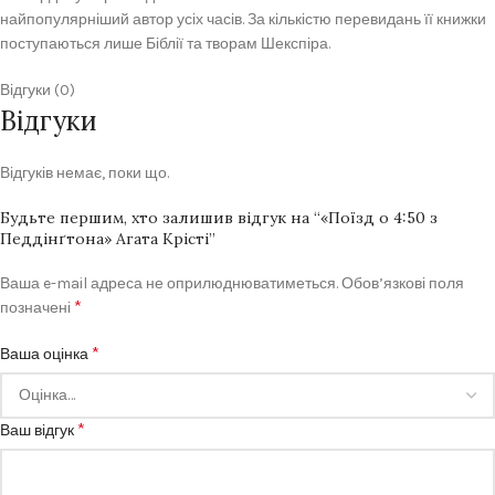
найпопулярніший автор усіх часів. За кількістю перевидань її книжки
поступаються лише Біблії та творам Шекспіра.
Відгуки (0)
Відгуки
Відгуків немає, поки що.
Будьте першим, хто залишив відгук на “«Поїзд о 4:50 з
Педдінґтона» Агата Крісті”
Ваша e-mail адреса не оприлюднюватиметься.
Обов’язкові поля
*
позначені
*
Ваша оцінка
*
Ваш відгук