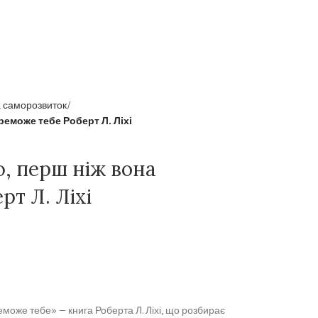
а саморозвиток
еможе тебе Роберт Л. Ліхі
, перш ніж вона
рт Л. Ліхі
оже тебе» — книга Роберта Л. Ліхі, що розбирає