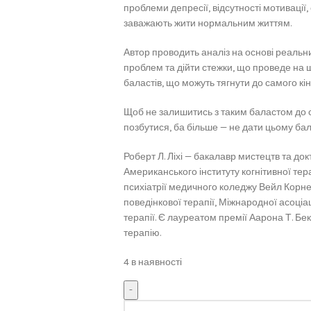
проблеми депресії, відсутності мотивації,
заважають жити нормальним життям.
Автор проводить аналіз на основі реальн
проблем та дійти стежки, що проведе на ш
баластів, що можуть тягнути до самого кін
Щоб не залишитись з таким баластом до с
позбутися, ба більше — не дати цьому бал
Роберт Л. Ліхі — бакалавр мистецтв та до
Американського інституту когнітивної тера
психіатрії медичного коледжу Вейл Корнел
поведінкової терапії, Міжнародної асоціаці
терапії. Є лауреатом премії Аарона Т. Бе
терапію.
4 в наявності