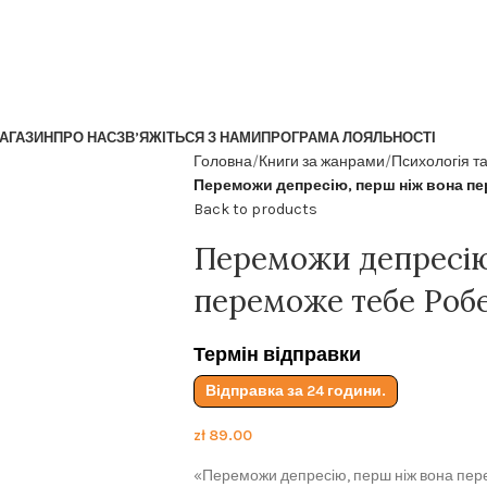
АГАЗИН
ПРО НАС
ЗВ’ЯЖІТЬСЯ З НАМИ
ПРОГРАМА ЛОЯЛЬНОСТІ
Головна
Книги за жанрами
Психологія т
Переможи депресію, перш ніж вона пер
Back to products
Переможи депресію
переможе тебе Робе
Термін відправки
Відправка за 24 години.
zł
89.00
«Переможи депресію, перш ніж вона перем