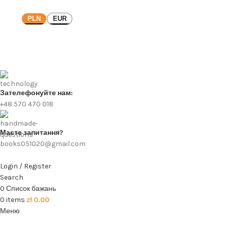
PLN
EUR
Зателефонуйте нам:
+48 570 470 018
Маєте запитання?
books051020@gmail.com
Login / Register
Search
0
Список бажань
0
items
zł
0.00
Меню