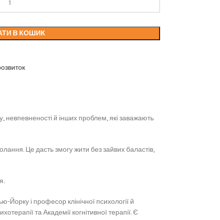
АТИ В КОШИК
розвиток
у, невпевненості й інших проблем, які заважають
олання. Це дасть змогу жити без зайвих баластів,
я.
ью-Йорку і професор клінічної психології й
хотерапії та Академії когнітивної терапії. Є