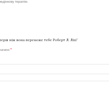
ведінкову терапію.
ерш ніж вона переможе тебе Роберт Л. Ліхі”
*
значені