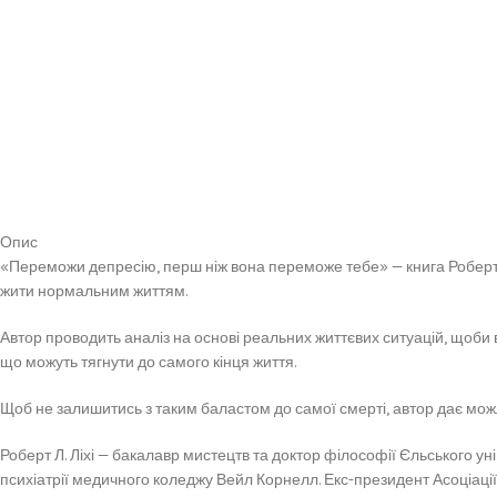
Опис
«Переможи депресію, перш ніж вона переможе тебе» — книга Роберта Л
жити нормальним життям.
Автор проводить аналіз на основі реальних життєвих ситуацій, щоби 
що можуть тягнути до самого кінця життя.
Щоб не залишитись з таким баластом до самої смерті, автор дає можл
Роберт Л. Ліхі — бакалавр мистецтв та доктор філософії Єльського уні
психіатрії медичного коледжу Вейл Корнелл. Екс-президент Асоціації к