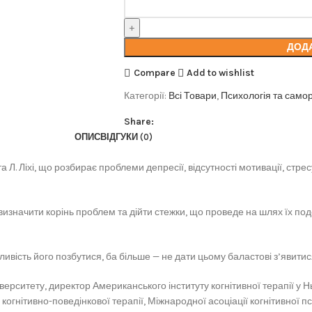
ДОД
Compare
Add to wishlist
Категорії:
Всі Товари
,
Психологія та само
Share:
ОПИС
ВІДГУКИ (0)
. Ліхі, що розбирає проблеми депресії, відсутності мотивації, стрес
визначити корінь проблем та дійти стежки, що проведе на шлях їх под
ивість його позбутися, ба більше — не дати цьому баластові з’явитис
верситету, директор Американського інституту когнітивної терапії у Н
огнітивно-поведінкової терапії, Міжнародної асоціації когнітивної пси