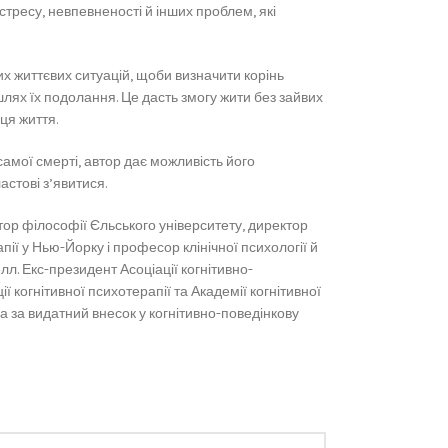
 стресу, невпевненості й інших проблем, які
их життєвих ситуацій, щоби визначити корінь
лях їх подолання. Це дасть змогу жити без зайвих
ця життя.
амої смерті, автор дає можливість його
астові з’явитися.
ктор філософії Єльського університету, директор
пії у Нью-Йорку і професор клінічної психології й
л. Екс-президент Асоціації когнітивно-
ї когнітивної психотерапії та Академії когнітивної
ка за видатний внесок у когнітивно-поведінкову