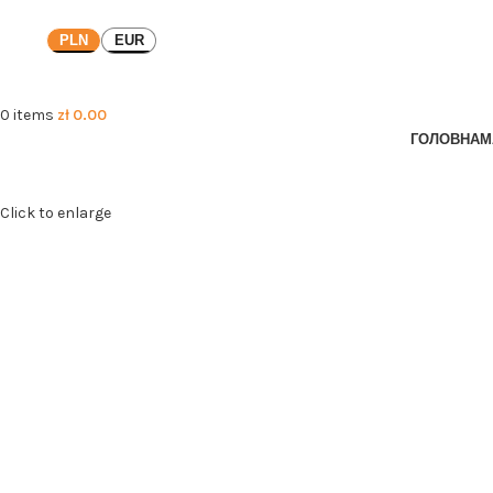
PLN
EUR
0
items
zł
0.00
ГОЛОВНА
М
Click to enlarge