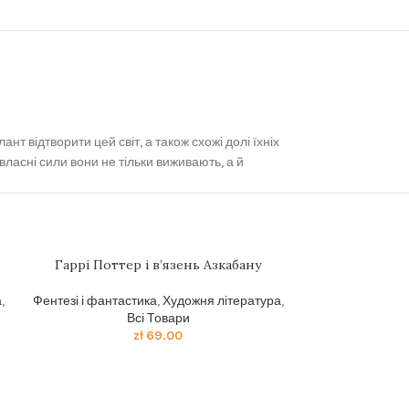
нт відтворити цей світ, а також схожі долі їхніх
власні сили вони не тільки виживають, а й
Гаррі Поттер і в’язень Азкабану
Гаррi Поттер
а
,
Фентезі і фантастика
,
Художня література
,
Фентезі і фанта
Всі Товари
zł
69.00