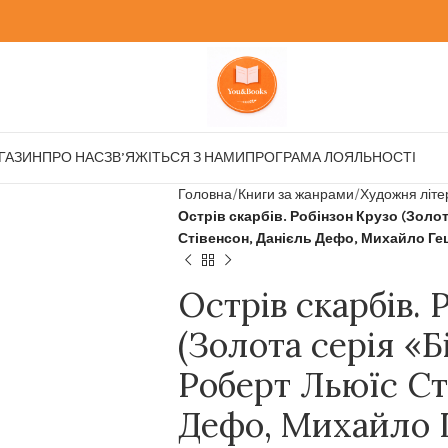
ГАЗИН
ПРО НАС
ЗВ’ЯЖІТЬСЯ З НАМИ
ПРОГРАМА ЛОЯЛЬНОСТІ
Головна
Книги за жанрами
Художня літе
Острів скарбів. Робінзон Крузо (Золо
Стівенсон, Данієль Дефо, Михайло Ге
Острів скарбів. 
(Золота серія «Б
Роберт Льюїс Ст
Дефо, Михайло 