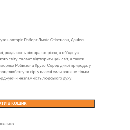
рузо» авторів Роберт Льюїс Стівенсон, Данієль
зі, розділяють півтора сторіччя, а об’єднує
о світу, талант відтворити цей світ, а також
 й моряка Робінзона Крузо. Серед дикої природи, у
рацелюбству та вірі у власні сили вони не тільки
верджуючи незламність людського духу.
АТИ В КОШИК
класика