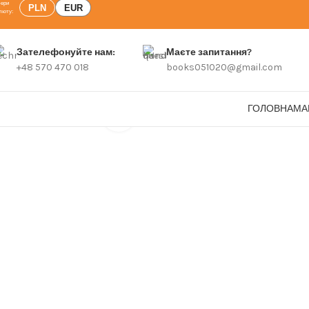
PLN
EUR
Зателефонуйте нам:
Маєте запитання?
+48 570 470 018
books051020@gmail.com
ГОЛОВНА
МА
Click to enlarge