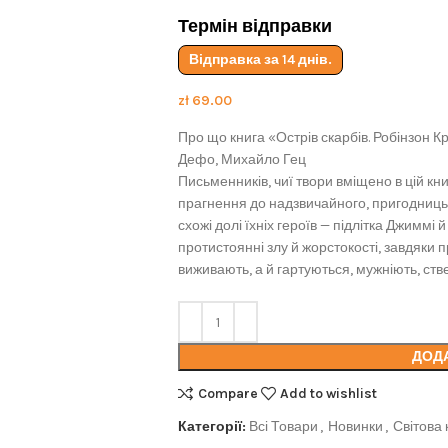
Термін відправки
Відправка за 14 днів.
zł
69.00
Про що книга «Острів скарбів. Робінзон К
Дефо, Михайло Гец
Письменників, чиї твори вміщено в цій кни
прагнення до надзвичайного, пригодницьког
схожі долі їхніх героїв — підлітка Джиммі
протистоянні злу й жорстокості, завдяки п
виживають, а й гартуються, мужніють, ст
ДОД
Compare
Add to wishlist
Категорії:
Всі Товари
,
Новинки
,
Світова 