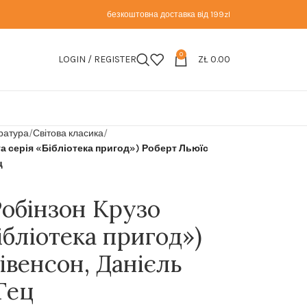
безкоштовна доставка від 199zl
0
LOGIN / REGISTER
ZŁ
0.00
ратура
Світова класика
та серія «Бібліотека пригод») Роберт Льюїс
ц
Робінзон Крузо
ібліотека пригод»)
івенсон, Данієль
Гец