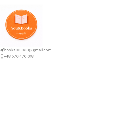
books051020@gmail.com
+48 570 470 018