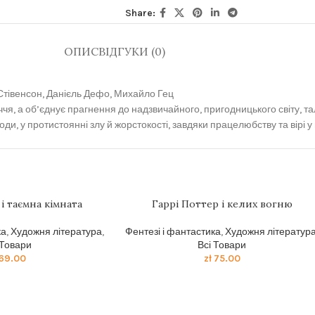
Share:
ОПИС
ВІДГУКИ (0)
 Стівенсон, Данієль Дефо, Михайло Гец
ччя, а об’єднує прагнення до надзвичайного, пригодницького світу, тала
ди, у протистоянні злу й жорстокості, завдяки працелюбству та вірі у 
і таємна кімната
Гаррі Поттер і келих вогню
ка
,
Художня література
,
Фентезі і фантастика
,
Художня літератур
 Товари
Всі Товари
69.00
zł
75.00