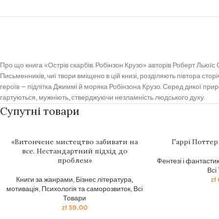
Про що книга «Острів скарбів. Робінзон Крузо» авторів Роберт Льюїс
Письменників, чиї твори вміщено в цій книзі, розділяють півтора сторі
героїв — підлітка Джиммі й моряка Робінзона Крузо. Серед дикої приро
гартуються, мужніють, стверджуючи незламність людського духу.
Супутні товари
«Витончене мистецтво забивати на
Гаррі Поттер 
все. Нестандартний підхід до
проблем»
Фентезі і фантасти
Всі
Книги за жанрами
,
Бізнес література,
zł
мотивація
,
Психологія та саморозвиток
,
Всі
Товари
zł
59.00