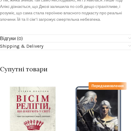
Утім, жінка зникає так само несподівано, як і з’явилася. Лише тоді
Алікс дізнається, що Джозі залишила по собі дещо страхітливе, і
розуміє, що сама стала героїнею власного подкасту про реальні
злочини. Їй та її сім’ї загрожує смертельна небезпека.
Відгуки (0)
Shipping & Delivery
Супутні товари
Передзамовлення