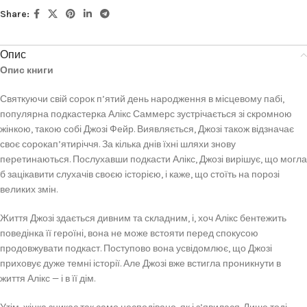
Share:
Опис
Опис книги
Святкуючи свій сорок п’ятий день народження в місцевому пабі,
популярна подкастерка Алікс Саммерс зустрічається зі скромною
жінкою, такою собі Джозі Фейр. Виявляється, Джозі також відзначає
своє сорокап’ятиріччя. За кілька днів їхні шляхи знову
перетинаються. Послухавши подкасти Алікс, Джозі вирішує, що могла
б зацікавити слухачів своєю історією, і каже, що стоїть на порозі
великих змін.
Життя Джозі здається дивним та складним, і, хоч Алікс бентежить
поведінка її героїні, вона не може встояти перед спокусою
продовжувати подкаст. Поступово вона усвідомлює, що Джозі
приховує дуже темні історії. Але Джозі вже встигла проникнути в
життя Алікс — і в її дім.