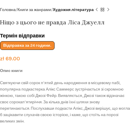
Головна
Книги за жанрами
Художня література
Ніщо з цього не правда Ліса Джуелл
Термін відправки
Відправка за 24 години.
zł
69.00
Опис книги
Святкуючи свій сорок п’ятий день народження в місцевому пабі,
популярна подкастерка Алікс Саммерс зустрічається зі скромною
жінкою, такою собі Джозі Фейр. Виявляється, Джозі також відзначає
своє сорокап’ятиріччя. За кілька днів їхні шляхи знову
перетинаються. Послухавши подкасти Алікс, Джозі вирішує, що могла
б зацікавити слухачів своєю історією, і каже, що стоїть на порозі
великих змін.