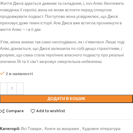
Життя Джозі здається дивним та складним, і, хоч Алікс бентежить
поведінка її героїні, вона не може встояти перед спокусою
продовжувати подкаст. Поступово вона усвідомлює, що Джозі
приховує дуже темні історії. Але Джозі вже встигла проникнути в
життя Алікс — і в її дім.
Утім, жінка зникає так само несподівано, як і з’явилася. Лише тоді
Алікс дізнається, що Джозі залишила по собі дещо страхітливе, і
розуміє, що сама стала героїнею власного подкасту про реальні
злочини. Їй та її сім’ї загрожує смертельна небезпека.
2 в наявності
ДОДАТИ В КОШИК
Compare
Add to wishlist
Категорії:
Всі Товари
,
Книги за жанрами
,
Художня література