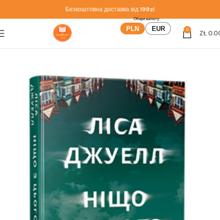
Безкоштовна доставка від
199zl
PLN
EUR
0
ZŁ
0.0