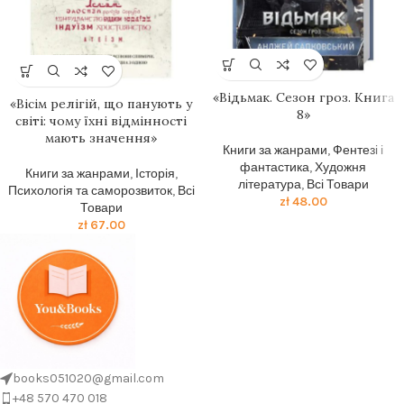
«Відьмак. Сезон гроз. Книга
«Вісім релігій, що панують у
8»
світі: чому їхні відмінності
мають значення»
Книги за жанрами
,
Фентезі і
фантастика
,
Художня
Книги за жанрами
,
Історія
,
література
,
Всі Товари
Психологія та саморозвиток
,
Всі
zł
48.00
Товари
zł
67.00
books051020@gmail.com
+48 570 470 018