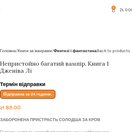
Безкоштовна доставка від
199zl
0
ZŁ
0.0
Головна
Книги за жанрами
Фентезі і фантастика
Back to products
Непристойно багатий вампір. Книга 1
Дженіва Лі
Термін відправки
Відправка за 24 години.
zł
89.00
ЗАБОРОНЕНА ПРИСТРАСТЬ СОЛОДША ЗА КРОВ