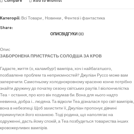
Compare
Add to wishlist
Категорії:
Всі Товари
,
Новинки
,
Фентезі і фантастика
Share:
ОПИС
ВІДГУКИ (0)
Опис
ЗАБОРОНЕНА ПРИСТРАСТЬ СОЛОДША ЗА КРОВ
Гадаєте, життя (о, каламбур!) вампіра, хоч і найбагатшого,
позбавлене проблем та неприємностей? Джуліан Руссо може вам
заперечити. Самотньому холоднокровному красеню конче потрібно
знайти дружину до початку сезону світських раутів. І віолончелістка
Теа – остання, про кого він подумав би. Вона для нього надто
невинна, добра і… людяна. Та відколи Теа дізналася про світ вампірів,
вона в небезпеці. Щоб захистити її, Джуліан пропонує дівчині
прикинутися його коханкою. Тоді родина, що наполягає на
одруженні, дасть йому спокій, а Теа позбудеться товариства інших
кровожерливих вампірів.