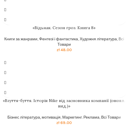
«Відьмак. Сезон гроз. Книга 8»
Книги за жанрами
,
Фентезі і фантастика
,
Художня література
,
Всі
Товари
zł
48.00
«Взуття-буття. Історія Nike від засновника компанії (оновл.
вид.)»
Бізнес література, мотивація
,
Маркетинг. Реклама
,
Всі Товари
zł
69.00