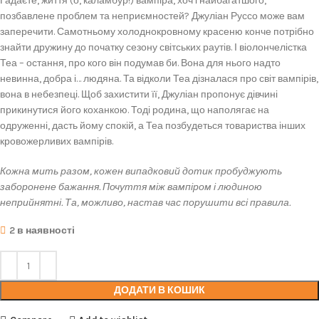
Гадаєте, життя (о, каламбур!) вампіра, хоч і найбагатшого,
позбавлене проблем та неприємностей? Джуліан Руссо може вам
заперечити. Самотньому холоднокровному красеню конче потрібно
знайти дружину до початку сезону світських раутів. І віолончелістка
Теа – остання, про кого він подумав би. Вона для нього надто
невинна, добра і… людяна. Та відколи Теа дізналася про світ вампірів,
вона в небезпеці. Щоб захистити її, Джуліан пропонує дівчині
прикинутися його коханкою. Тоді родина, що наполягає на
одруженні, дасть йому спокій, а Теа позбудеться товариства інших
кровожерливих вампірів.
Кожна мить разом, кожен випадковий дотик пробуджують
заборонене бажання. Почуття між вампіром і людиною
неприйнятні. Та, можливо, настав час порушити всі правила.
2 в наявності
ДОДАТИ В КОШИК