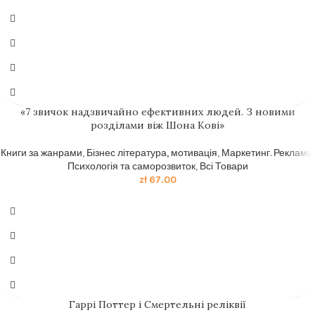
«7 звичок надзвичайно ефективних людей. З новими
розділами віж Шона Кові»
Книги за жанрами
,
Бізнес література, мотивація
,
Маркетинг. Реклама
,
Психологія та саморозвиток
,
Всі Товари
zł
67.00
Гаррі Поттер і Смертельні реліквії