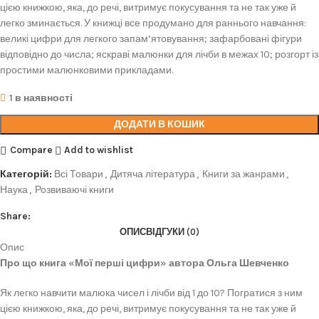
цією книжкою, яка, до речі, витримує покусування та не так уже й
легко зминається. У книжці все продумано для раннього навчання:
великі цифри для легкого запам’ятовування; зафарбовані фігури
відповідно до числа; яскраві малюнки для лічби в межах 10; розгорт із
простими малюнковими прикладами.
1 в наявності
ДОДАТИ В КОШИК
Compare
Add to wishlist
Категорій:
Всі Товари
,
Дитяча література
,
Книги за жанрами
,
Наука
,
Розвиваючі книги
Share:
ОПИС
ВІДГУКИ (0)
Опис
Про що книга «Мої перші цифри» автора Ольга Шевченко
Як легко навчити малюка чисел і лічби від 1 до 10? Погратися з ним
цією книжкою, яка, до речі, витримує покусування та не так уже й