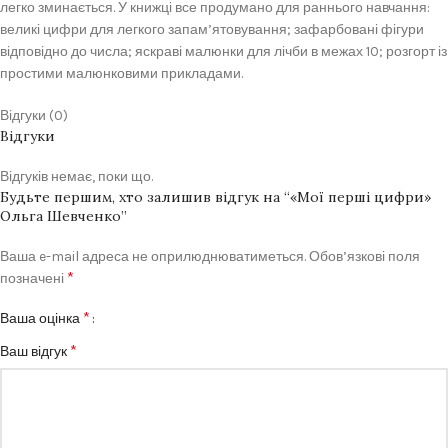
легко зминається. У книжці все продумано для раннього навчання:
великі цифри для легкого запам’ятовування; зафарбовані фігури
відповідно до числа; яскраві малюнки для лічби в межах 10; розгорт із
простими малюнковими прикладами.
Відгуки (0)
Відгуки
Відгуків немає, поки що.
Будьте першим, хто залишив відгук на “«Мої перші цифри»
Ольга Шевченко”
Ваша e-mail адреса не оприлюднюватиметься.
Обов’язкові поля
*
позначені
*
Ваша оцінка
*
Ваш відгук