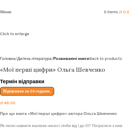
Безкоштовна доставка від
199zl
Меню
0
items
zł
0.
Click to enlarge
Головна
Дитяча література
Розвиваючі книги
Back to products
«Мої перші цифри» Ольга Шевченко
Термін відправки
Відправка за 24 години.
zł
49.00
Про що книга «Мої перші цифри» автора Ольга Шевченко
Як легко навчити малюка чисел і лічби від 1 до 10? Погратися з ним