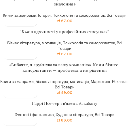
значення»
Книги за жанрами
,
Історія
,
Психологія та саморозвиток
,
Всі Товари
zł
67.00
“5 мов вдячності у професійних стосунках”
Бізнес література, мотивація
,
Психологія та саморозвиток
,
Всі
Товари
zł
67.00
«Вибачте, я зруйнувала вашу компанію». Коли бізнес-
консультанти — проблема, а не рішення
Книги за жанрами
,
Бізнес література, мотивація
,
Маркетинг. Реклама
,
Всі Товари
zł
49.00
Гаррі Поттер і в’язень Азкабану
Фентезі і фантастика
,
Художня література
,
Всі Товари
zł
69.00