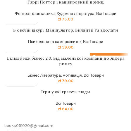
Гаррi Поттер i напiвкровний принц
Фентезі і фантастика
,
Художня література
,
Всі Товари
zł
75.00
В овечій шкурі. Маніпулятор. Виявити та здолати
Психологія та саморозвиток
,
Всі Товари
zł
59.00
Передзамовлення
Більше ніж бізнес 2.0. Від маленької компанії до лідера
ринку
Бізнес література, мотивація
,
Всі Товари
zł
79.00
Ігри у які грають люди
Всі Товари
zł
64.00
books051020@gmail.com