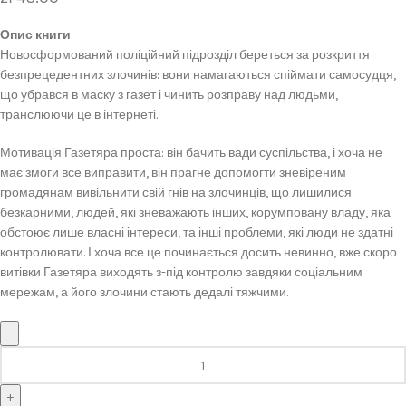
Опис книги
Новосформований поліційний підрозділ береться за розкриття
безпрецедентних злочинів: вони намагаються спіймати самосудця,
що убрався в маску з газет і чинить розправу над людьми,
транслюючи це в інтернеті.
Мотивація Газетяра проста: він бачить вади суспільства, і хоча не
має змоги все виправити, він прагне допомогти зневіреним
громадянам вивільнити свій гнів на злочинців, що лишилися
безкарними, людей, які зневажають інших, корумповану владу, яка
обстоює лише власні інтереси, та інші проблеми, які люди не здатні
контролювати. І хоча все це починається досить невинно, вже скоро
витівки Газетяра виходять з-під контролю завдяки соціальним
мережам, а його злочини стають дедалі тяжчими.