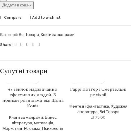
Додати в кошик
Compare
Add to wishlist
Категорії:
Всі Товари
,
Книги за жанрами
Share:
Супутні товари
«7 звичок надзвичайно
Гаррі Поттер і Смертельні
ефективних людей. З
реліквії
новими розділами віж Шона
Кові»
Фентезі і фантастика
,
Художня
література
,
Всі Товари
Книги за жанрами
,
Бізнес
zł
75.00
література, мотивація
,
Маркетинг. Реклама
,
Психологія