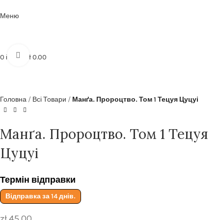
Безкоштовна доставка від
199zl
Меню
Click to enlarge
0
items
zł
0.00
Головна
Всі Товари
Манґа. Пророцтво. Том 1 Тецуя Цуцуі
Манґа. Пророцтво. Том 1 Тецуя
Цуцуі
Термін відправки
Відправка за 14 днів.
zł
45.00