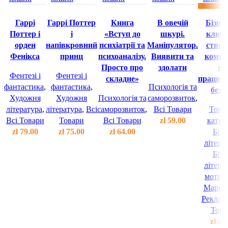
Передзамовл
Гаррi
Гаррi Поттер
Книга
В овечій
Бізнес
Поттер i
i
«Вступ до
шкурі.
ключ.
орден
напiвкровний
психіатрії та
Маніпулятор.
створ
Фенiкса
принц
психоаналізу.
Виявити та
компа
Просто про
здолати
щ
Фентезі і
Фентезі і
складне»
працюв
фантастика
,
фантастика
,
Психологія та
без 
Художня
Художня
Психологія та
саморозвиток
,
література
,
література
,
Всі
саморозвиток
,
Всі Товари
Топ 1
Всі Товари
Товари
Всі Товари
zł
59.00
катего
zł
79.00
zł
75.00
zł
64.00
Бізн
літера
Бізн
літера
мотива
Маркет
Реклам
Това
zł
49.