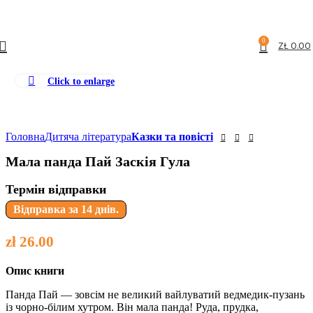
Безкоштовна доставка від
199zl
0
ZŁ
0.00
Click to enlarge
Головна
Дитяча література
Казки та повісті
Мала панда Пай Заскія Гула
Термін відправки
Відправка за 14 днів.
zł
26.00
Опис книги
Панда Пай — зовсім не великий вайлуватий ведмедик-пузань
із чорно-білим хутром. Він мала панда! Руда, прудка,