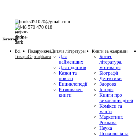
books051020@gmail.com
+48 570 470 018
Категорії
Всі
Подарункові
Дитяча література
Книги за жанрами
Для
Бізнес
Товари
Сертифікати
найменших
література,
Для підлітків
мотивація
Казки та
Біографії
повісті
Детективи
Енциклопедії
Здоровя
Розвиваючі
Історія
книги
Книги про
виховання дітей
Комікси та
манґи
Маркетинг.
Реклама
Наука
Психологія та