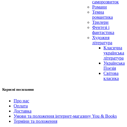
саморозвиток
Романи
Темна
романтика
Трилери
Фентезі і
фантастика
Художня
література
Класична
українська
література
Українська
Поезія
Світова
класика
Корисні посилання
Про нас
Оплата
Доставка
Умови та положення інтернет-магазину You & Books
Терміни та положення