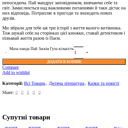
непосидюча. Пай мандрує заповідником, вивчаючи себе та
світ. Замислюється над важливими питаннями й таки дістає на
них відповідь. Потрапляє в пригоди та знаходить нових
друзів.
Ми зібрали для тебе аж три історії з життя малого витівника.
Тож шукай себе на сторінках цієї книжки, ставай детективом і
пізнавай життя разом із Паєм.
Мала панда Пай Заскія Гула кількість
ДОДАТИ В КОШИК
Compare
Add to wishlist
Категорії:
Всі Товари
,
Дитяча література
,
Казки та повісті
Share:
Додати
Quick
Compare
Додати
Add
Quick
Compare
Додати
Add
Quick
Compare
Додати
Add
Quick
Compare
Додат
Add
Q
Супутні товари
в
view
в
to
view
в
to
view
в
to
view
в
to
v
кошик
кошик
wishlist
кошик
wishlist
кошик
wishlist
кошик
wishlis