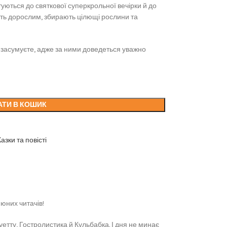
уються до святкової суперкрольної вечірки й до
ть дорослим, збирають цілющі рослини та
 засумуєте, адже за ними доведеться уважно
АТИ В КОШИК
Казки та повісті
юних читачів!
тту, Гостролистика й Кульбабка. І дня не минає