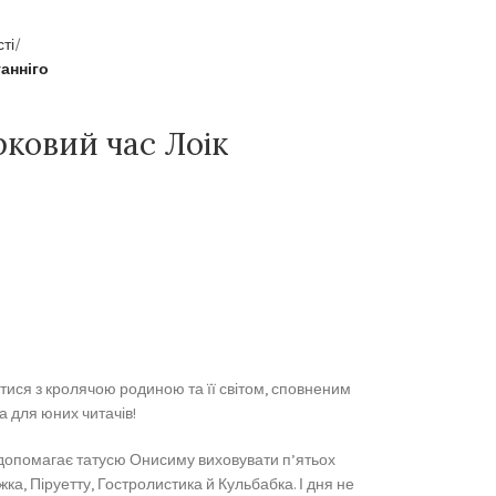
сті
анніго
рковий час Лоік
тися з кролячою родиною та її світом, сповненим
а для юних читачів!
допомагає татусю Онисиму виховувати п’ятьох
а, Піруетту, Гостролистика й Кульбабка. І дня не