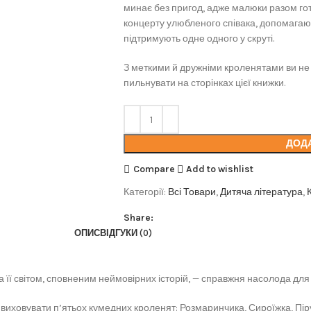
минає без пригод, адже малюки разом гот
концерту улюбленого співака, допомагаю
підтримують одне одного у скруті.
З меткими й дружніми кроленятами ви не
пильнувати на сторінках цієї книжки.
ДОД
Compare
Add to wishlist
Категорії:
Всі Товари
,
Дитяча література
,
Share:
ОПИС
ВІДГУКИ (0)
 її світом, сповненим неймовірних історій, — справжня насолода для 
ховувати п’ятьох кумедних кроленят: Розмаринчика, Сироїжка, Піруе