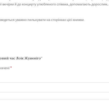
ої вечірки й до концерту улюбленого співака, допомагають дорослим
едеться уважно пильнувати на сторінках цієї книжки.
овий час Лоік Жуанніго”
*
значені