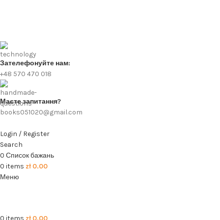
Зателефонуйте нам:
+48 570 470 018
Маєте запитання?
books051020@gmail.com
Login / Register
Search
0
Список бажань
0
items
zł
0.00
Меню
0
items
zł
0.00