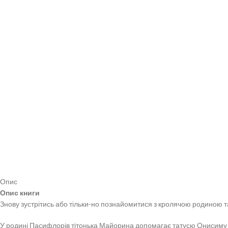
Опис
Опис книги
Знову зустрітись або тільки-но познайомитися з кролячою родиною та
У родині Пасифлорів тітонька Майорина допомагає татусю Онисиму ви