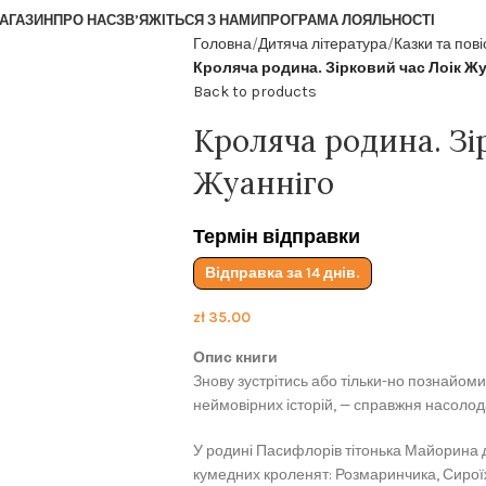
АГАЗИН
ПРО НАС
ЗВ’ЯЖІТЬСЯ З НАМИ
ПРОГРАМА ЛОЯЛЬНОСТІ
Головна
Дитяча література
Казки та пові
Кроляча родина. Зірковий час Лоік Жу
Back to products
Кроляча родина. Зі
Жуанніго
Термін відправки
Відправка за 14 днів.
zł
35.00
Опис книги
Знову зустрітись або тільки-но познайоми
неймовірних історій, — справжня насолод
У родині Пасифлорів тітонька Майорина 
кумедних кроленят: Розмаринчика, Сироїжк