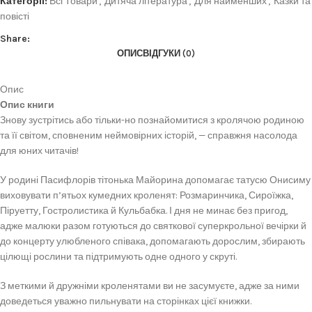
Категорії:
Всі Товари
,
Дитяча література
,
Для найменших
,
Казки та
повісті
Share:
ОПИС
ВІДГУКИ (0)
Опис
Опис книги
Знову зустрітись або тільки-но познайомитися з кролячою родиною
та її світом, сповненим неймовірних історій, — справжня насолода
для юних читачів!
У родині Пасифлорів тітонька Майорина допомагає татусю Онисиму
виховувати п’ятьох кумедних кроленят: Розмаринчика, Сироїжка,
Піруетту, Гостролистика й Кульбабка. І дня не минає без пригод,
адже малюки разом готуються до святкової суперкрольної вечірки й
до концерту улюбленого співака, допомагають дорослим, збирають
цілющі рослини та підтримують одне одного у скруті.
З меткими й дружніми кроленятами ви не засумуєте, адже за ними
доведеться уважно пильнувати на сторінках цієї книжки.