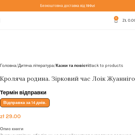
Безкоштовна доставка від
199zl
0
ZŁ
0.0
Головна
Дитяча література
Казки та повісті
Back to products
Кроляча родина. Зірковий час Лоік Жуанніго
Термін відправки
Відправка за 14 днів.
zł
29.00
Опис книги