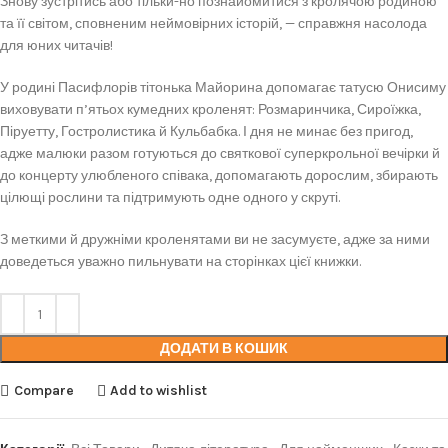
Знову зустрітись або тільки-но познайомитися з кролячою родиною
та її світом, сповненим неймовірних історій, — справжня насолода
для юних читачів!
У родині Пасифлорів тітонька Майорина допомагає татусю Онисиму
виховувати п’ятьох кумедних кроленят: Розмаринчика, Сироїжка,
Піруетту, Гостролистика й Кульбабка. І дня не минає без пригод,
адже малюки разом готуються до святкової суперкрольної вечірки й
до концерту улюбленого співака, допомагають дорослим, збирають
цілющі рослини та підтримують одне одного у скруті.
З меткими й дружніми кроленятами ви не засумуєте, адже за ними
доведеться уважно пильнувати на сторінках цієї книжки.
ДОДАТИ В КОШИК
Compare
Add to wishlist