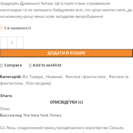
традиціях Древнього Китаю. Ця історія стане справжньою
насолодою та не залишить байдужими всіх, хто цінує магічні світи, де
на кожному кроці чекає нове загадкове випробування.
5 в наявності
ДОДАТИ В КОШИК
Compare
Add to wishlist
Категорій:
Всі Товари
,
Новинки
,
Фентезі і фантастика
,
Фентезі та
фантастика
,
Хіти продажу
Share:
ОПИС
ВІДГУКИ (0)
Опис
Бестселер The New York Times
Сє Лянь, спадкоємний принц процвітаючого королівства Сяньле,