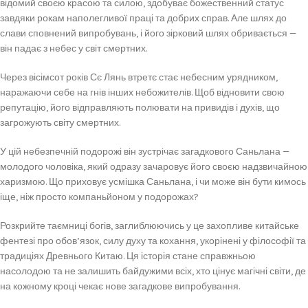
відомий своєю красою та силою, здобуває божественний статус
завдяки рокам наполегливої праці та добрих справ. Але шлях до
слави сповнений випробувань, і його зірковий шлях обривається —
він падає з небес у світ смертних.
Через вісімсот років Сє Лянь втретє стає небесним урядником,
наражаючи себе на гнів інших небожителів. Щоб відновити свою
репутацію, його відправляють полювати на привидів і духів, що
загрожують світу смертних.
У цій небезпечній подорожі він зустрічає загадкового Саньлана —
молодого чоловіка, який одразу зачаровує його своєю надзвичайною
харизмою. Що приховує усмішка Саньлана, і чи може він бути кимось
іще, ніж просто компаньйоном у подорожах?
Розкрийте таємниці богів, заглиблюючись у це захопливе китайське
фентезі про обов’язок, силу духу та кохання, укорінені у філософії та
традиціях Древнього Китаю. Ця історія стане справжньою
насолодою та не залишить байдужими всіх, хто цінує магічні світи, де
на кожному кроці чекає нове загадкове випробування.