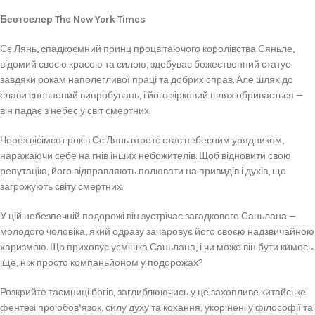
Бестселер The New York Times
Сє Лянь, спадкоємний принц процвітаючого королівства Сяньле,
відомий своєю красою та силою, здобуває божественний статус
завдяки рокам наполегливої праці та добрих справ. Але шлях до
слави сповнений випробувань, і його зірковий шлях обривається —
він падає з небес у світ смертних.
Через вісімсот років Сє Лянь втретє стає небесним урядником,
наражаючи себе на гнів інших небожителів. Щоб відновити свою
репутацію, його відправляють полювати на привидів і духів, що
загрожують світу смертних.
У цій небезпечній подорожі він зустрічає загадкового Саньлана —
молодого чоловіка, який одразу зачаровує його своєю надзвичайною
харизмою. Що приховує усмішка Саньлана, і чи може він бути кимось
іще, ніж просто компаньйоном у подорожах?
Розкрийте таємниці богів, заглиблюючись у це захопливе китайське
фентезі про обов’язок, силу духу та кохання, укорінені у філософії та