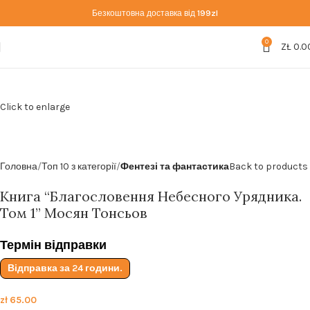
Безкоштовна доставка від
199zl
0
ZŁ
0.0
Click to enlarge
Головна
Топ 10 з категорії
Фентезі та фантастика
Back to products
Книга “Благословення Небесного Урядника.
Том 1” Мосян Тонсьов
Термін відправки
Відправка за 24 години.
zł
65.00