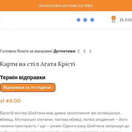
Безкоштовна доставка від
199zl
0
ZŁ
0.0
Click to enlarge
Головна
Книги за жанрами
Детективи
Карти на стіл Агата Крісті
Термін відправки
Відправка за 24 години.
zł
49.00
Багатій містер Шайтана має дивне захоплення: він колекціонує…
вбивць. Моторошні злочини, тактика вбивці, логіка злодіяння — його
таємна пристрасть. І ще — ризик. Одного разу Шайтана запрошує до