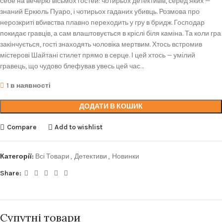
себе на вечерю вісьмох гостей: чотирьох детективів, серед яких —
знаний Еркюль Пуаро, і чотирьох гаданих убивць. Розмова про
нерозкриті вбивства плавно переходить у гру в бридж. Господар
покидає гравців, а сам влаштовується в кріслі біля каміна. Та коли гра
закінчується, гості знаходять чоловіка мертвим. Хтось встромив
містерові Шайтані стилет прямо в серце. І цей хтось — умілий
гравець, що чудово блефував увесь цей час…
1 в наявності
ДОДАТИ В КОШИК
Compare
Add to wishlist
Категорії:
Всі Товари
,
Детективи
,
Новинки
Share:
Супутні товари