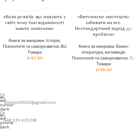
«Вісім релігій, що панують у
«Витончене мистецтво
світі: чому їхні відмінності
забивати на все.
мають значення»
Нестандартний підхід до
проблем»
Книги за жанрами
,
Історія
,
Психологія та саморозвиток
,
Всі
Книги за жанрами
,
Бізнес
Товари
література, мотивація
,
zł
67.00
Психологія та саморозвиток
,
Всі
Товари
zł
59.00
books051020@gmail.com
+48 570 470 018