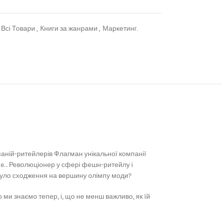
Всі Товари
,
Книги за жанрами
,
Маркетинг.
аній-ритейлерів Флагман унікальної компанії
rque… Революціонер у сфері фешн-ритейлу і
 було сходження на вершину олімпу моди?
о ми знаємо тепер, і, що не менш важливо, як їй