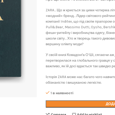
ZARA… Що ж криється за цими чотирма лі
«модний» бренд… Лідер світового рейтин
компанії Inditex, що під своїм прапором о
Pull&Bear, Massimo Dutti, Oysho, Bershk
фешн-ритейлу і виробництва одягу, бізнес
школи світу… Хто ж творець такого дивов
вершину олімпу моди?
У своїй книзі Ковадонґа О’Ші, сягаючи аж 
перетворилася на глобального гравця у св
важливо, як їй досі вдається так швидко ре
Історія ZARA може нас багато чого навчити
обізнаністю і вишуканою легкістю.
1 в наявності
ДОД
Compare
Add to wishlist