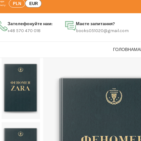
PLN
EUR
Зателефонуйте нам:
Маєте запитання?
+48 570 470 018
books051020@gmail.com
ГОЛОВНА
МА