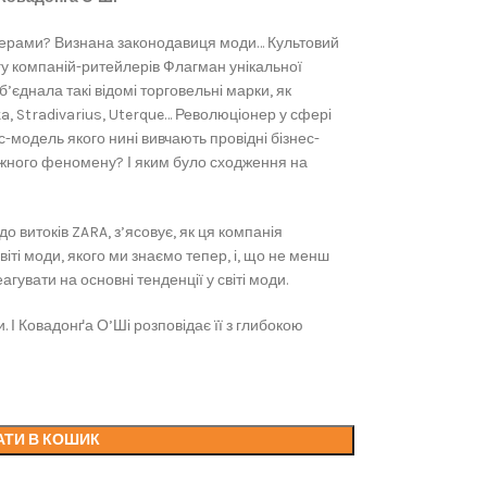
терами? Визнана законодавиця моди… Культовий
гу компаній-ритейлерів Флагман унікальної
б’єднала такі відомі торговельні марки, як
a, Stradivarius, Uterque… Революціонер у сфері
-модель якого нині вивчають провідні бізнес-
ижного феномену? І яким було сходження на
до витоків ZARA, з’ясовує, як ця компанія
іті моди, якого ми знаємо тепер, і, що не менш
агувати на основні тенденції у світі моди.
. І Ковадонґа О’Ші розповідає її з глибокою
АТИ В КОШИК