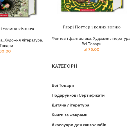
Гаррі Поттер і келих вогню
і таємна кімната
Фентезі і фантастика
,
Художня літератур
ка
,
Художня література
,
Всі Товари
 Товари
zł
75.00
69.00
КАТЕГОРІЇ
Всі Товари
Подарункові Сертифікати
Дитяча література
Книги за жанрами
Аксесуари для книголюбів