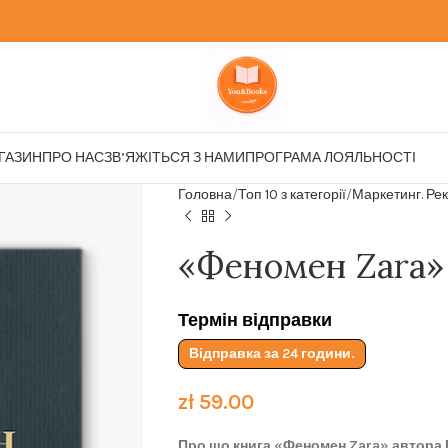
ГАЗИН
ПРО НАС
ЗВ’ЯЖІТЬСЯ З НАМИ
ПРОГРАМА ЛОЯЛЬНОСТІ
Головна
Топ 10 з категорії
Маркетинг. Ре
«Феномен Zara»
Термін відправки
Відправка за 24 години.
zł
59.00
Про що книга «Феномен Zara» автора 