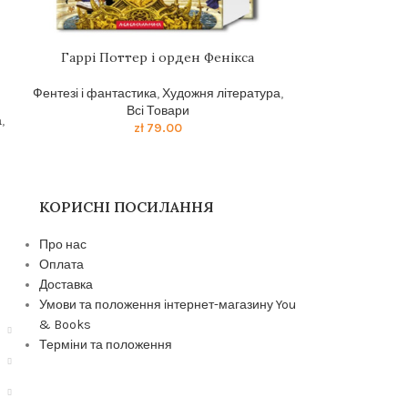
Гаррi Поттер i орден Фенiкса
Фентезі і фантастика
,
Художня література
,
Всі Товари
а
,
zł
79.00
КОРИСНІ ПОСИЛАННЯ
Про нас
Оплата
Доставка
Умови та положення інтернет-магазину You
& Books
Терміни та положення