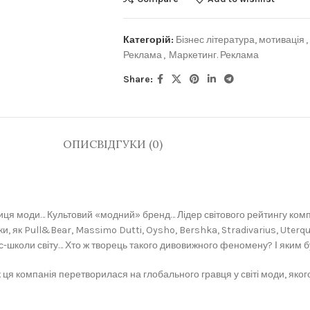
Категорій:
Бізнес література, мотивація
,
Реклама
,
Маркетинг. Реклама
Share:
ОПИС
ВІДГУКИ (0)
ця моди… Культовий «модний» бренд… Лідер світового рейтингу комп
рки, як Pull&Bear, Massimo Dutti, Oysho, Bershka, Stradivarius, Ute
нес-школи світу… Хто ж творець такого дивовижного феномену? І яким
як ця компанія перетворилася на глобального гравця у світі моди, яког