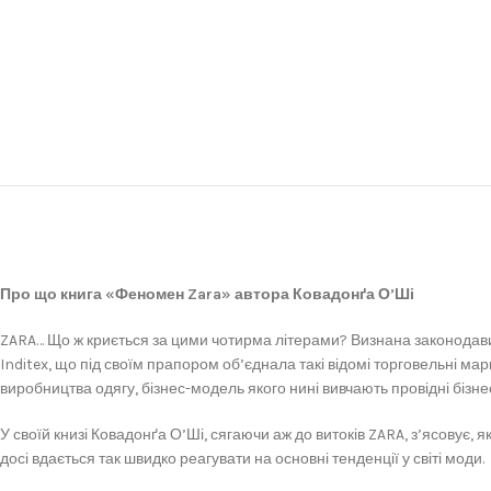
Про що книга «Феномен Zara» автора Ковадонґа О’Ші
ZARA… Що ж криється за цими чотирма літерами? Визнана законодави
Inditex, що під своїм прапором об’єднала такі відомі торговельні ма
виробництва одягу, бізнес-модель якого нині вивчають провідні біз
У своїй книзі Ковадонґа О’Ші, сягаючи аж до витоків ZARA, з’ясовує, 
досі вдається так швидко реагувати на основні тенденції у світі моди.