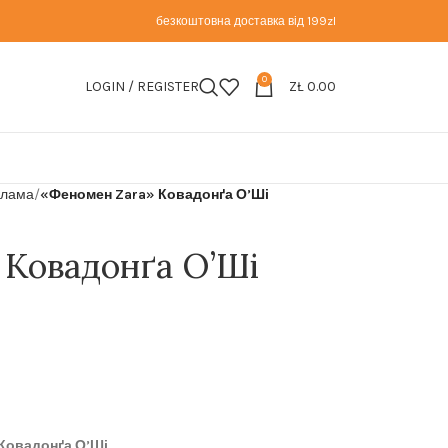
безкоштовна доставка від 199zl
0
LOGIN / REGISTER
ZŁ
0.00
клама
«Феномен Zara» Ковадонґа О’Ші
 Ковадонґа О’Ші
Ковадонґа О’Ші