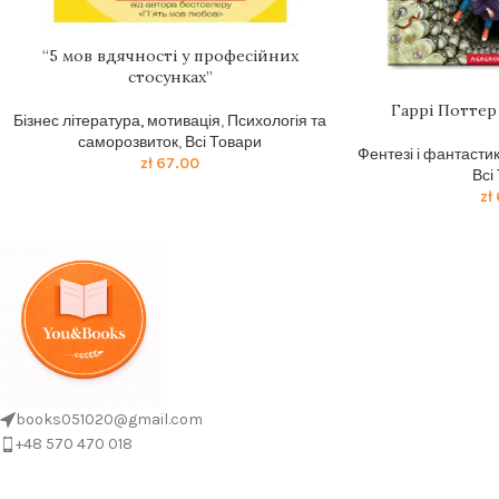
“5 мов вдячності у професійних
стосунках”
Гаррі Поттер 
Бізнес література, мотивація
,
Психологія та
саморозвиток
,
Всі Товари
Фентезі і фантасти
zł
67.00
Всі
zł
books051020@gmail.com
+48 570 470 018