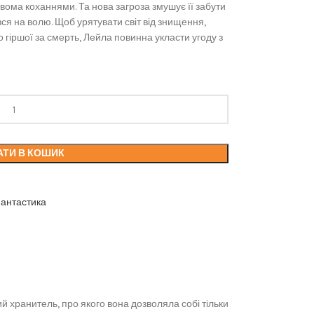
вома коханнями. Та нова загроза змушує її забути
я на волю. Щоб урятувати світ від знищення,
о гіршої за смерть, Лейла повинна укласти угоду з
АТИ В КОШИК
фантастика
 хранитель, про якого вона дозволяла собі тільки