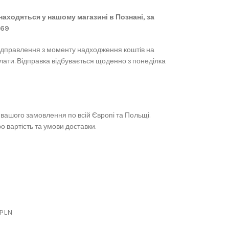
 знаходяться у нашому магазині в Познані, за
869
ідправлення з моменту надходження коштів на
лати. Відправка відбувається щоденно з понеділка
вашого замовлення по всій Європі та Польщі.
 вартість та умови доставки.
 PLN