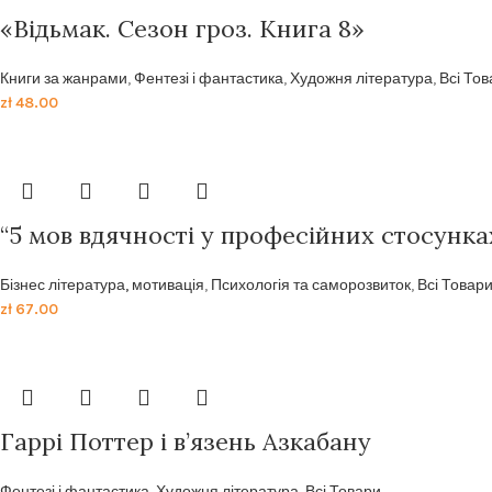
«Відьмак. Сезон гроз. Книга 8»
Книги за жанрами
,
Фентезі і фантастика
,
Художня література
,
Всі То
zł
48.00
“5 мов вдячності у професійних стосунка
Бізнес література, мотивація
,
Психологія та саморозвиток
,
Всі Товар
zł
67.00
Гаррі Поттер і в’язень Азкабану
Фентезі і фантастика
,
Художня література
,
Всі Товари