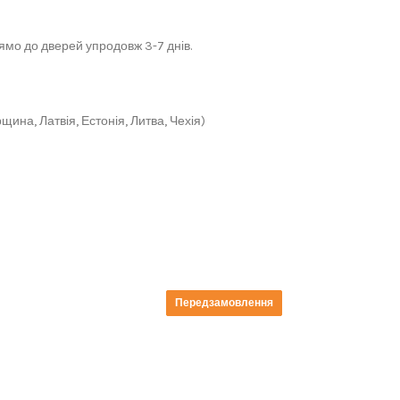
мо до дверей упродовж 3-7 днів.
щина, Латвія, Естонія, Литва, Чехія)
Передзамовлення
Передзамовлення
Передзамовлення