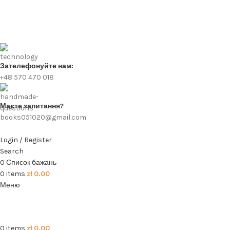
Зателефонуйте нам:
+48 570 470 018
Маєте запитання?
books051020@gmail.com
Login / Register
Search
0
Список бажань
0
items
zł
0.00
Меню
0
items
zł
0.00