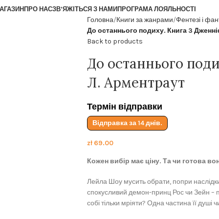
АГАЗИН
ПРО НАС
ЗВ’ЯЖІТЬСЯ З НАМИ
ПРОГРАМА ЛОЯЛЬНОСТІ
Головна
Книги за жанрами
Фентезі і фа
До останнього подиху. Книга 3 Дженн
Back to products
До останнього поди
Л. Арментраут
Термін відправки
Відправка за 14 днів.
zł
69.00
Кожен вибір має ціну. Та чи готова во
Лейла Шоу мусить обрати, попри наслідк
спокусливий демон-принц Рос чи Зейн – 
собі тільки мріяти? Одна частина її душі ч