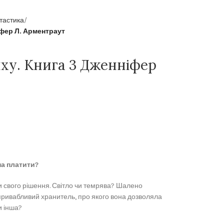
нтастика
іфер Л. Арментраут
ху. Книга 3 Дженніфер
на платити?
и свого рішення. Світло чи темрява? Шалено
привабливий хранитель, про якого вона дозволяла
и інша?