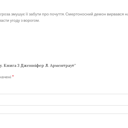
гроза змушує її забути про почуття. Смертоносний демон вирвався на
асти угоду з ворогом.
у. Книга 3 Дженніфер Л. Арментраут”
*
значені