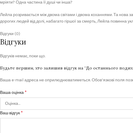
мріяти? Одна частина її душі чи інша?
Лейла розривається між двома світами і двома коханнями. Та нова за
дорогих людей від долі, набагато гіршої за смерть, Лейла повинна укл
Відгуки (0)
Відгуки
Відгуків немає, поки що.
Будьте першим, хто залишив відгук на “До останнього подих
Ваша e-mail адреса не оприлюднюватиметься.
Обов’язкові поля по
*
Ваша оцінка
*
Ваш відгук