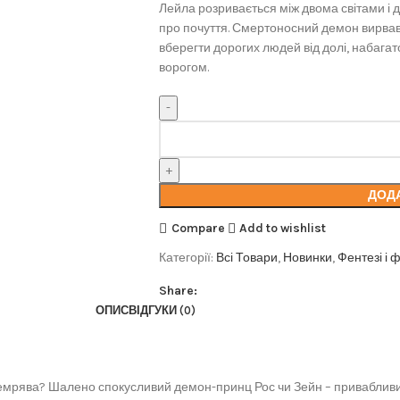
Лейла розривається між двома світами і д
про почуття. Смертоносний демон вирвавс
вберегти дорогих людей від долі, набагат
ворогом.
ДОД
Compare
Add to wishlist
Категорії:
Всі Товари
,
Новинки
,
Фентезі і 
Share:
ОПИС
ВІДГУКИ (0)
темрява? Шалено спокусливий демон-принц Рос чи Зейн – привабливий