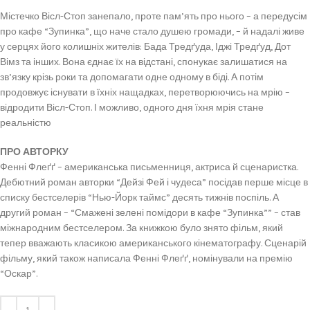
Містечко Вісл-Стоп занепало, проте пам’ять про нього – а передусім
про кафе “Зупинка”, що наче стало душею громади, – й надалі живе
у серцях його колишніх жителів: Бада Тредґуда, Іджі Тредґуд, Дот
Вімз та інших. Вона єднає їх на відстані, спонукає залишатися на
зв’язку крізь роки та допомагати одне одному в біді. А потім
продовжує існувати в їхніх нащадках, перетворюючись на мрію –
відродити Вісл-Стоп. І можливо, одного дня їхня мрія стане
реальністю
ПРО АВТОРКУ
Фенні Флеґґ – американська письменниця, актриса й сценаристка.
Дебютний роман авторки “Дейзі Фей і чудеса” посідав перше місце в
списку бестселерів “Нью-Йорк таймс” десять тижнів поспіль. А
другий роман – “Смажені зелені помідори в кафе “Зупинка”” – став
міжнародним бестселером. За книжкою було знято фільм, який
тепер вважають класикою американського кінематографу. Сценарій
фільму, який також написала Фенні Флеґґ, номінували на премію
“Оскар”.