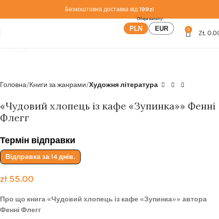
Безкоштовна доставка від
199zl
PLN
EUR
0
ZŁ
0.0
Click to enlarge
Головна
Книги за жанрами
Художня література
«Чудовий хлопець із кафе «Зупинка»» Фенні
Флегг
Термін відправки
Відправка за 14 днів.
zł
55.00
Про що книга «Чудовий хлопець із кафе «Зупинка»» автора
Фенні Флегг