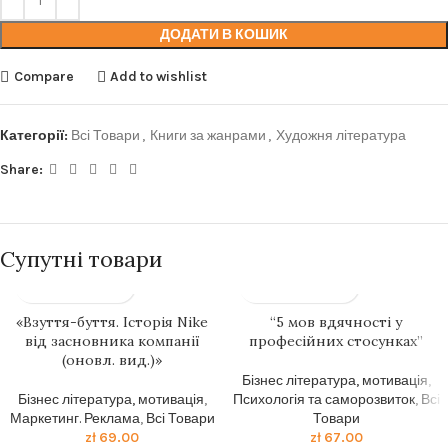
ДОДАТИ В КОШИК
Compare
Add to wishlist
Категорії:
Всі Товари
,
Книги за жанрами
,
Художня література
Share:
Супутні товари
«Взуття-буття. Історія Nike
“5 мов вдячності у
від засновника компанії
професійних стосунках”
(оновл. вид.)»
Бізнес література, мотивація
,
Бізнес література, мотивація
,
Психологія та саморозвиток
,
Всі
Маркетинг. Реклама
,
Всі Товари
Товари
zł
69.00
zł
67.00