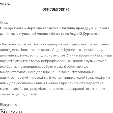
Share:
ОПИС
ВІДГУКИ (0)
Опис
Про що книга «Червона таблетка. Поглянь правді у вічі. Книга
для інтелектуальної меншості» автора Андрій Курпатов
«Червона таблетка. Поглянь правді у вічі» — результат багаторічних
досліджень відомого психолога Андрія Курпатова, написаний у
доступному науково-популярному стилі. У книзі зібрані найважливіші
наукові відкриття в галузі нейрофізіології, які допоможуть читачеві
розібратися в принципах роботи мозку й ефективніше
використовувати його для вирішення важливих завдань. Ви
навчитеся розуміти поведінку й мотиви інших людей і взаємодіяти з
ними для досягнення цілей. Питання про сенс життя перестане
мучити вас, бо ви зрозумієте, чого хочете насправді і яким чином
зможете цього досягти.
Відгуки (0)
Відгуки