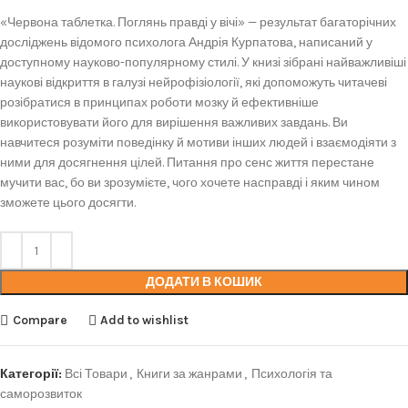
«Червона таблетка. Поглянь правді у вічі» — результат багаторічних
досліджень відомого психолога Андрія Курпатова, написаний у
доступному науково-популярному стилі. У книзі зібрані найважливіші
наукові відкриття в галузі нейрофізіології, які допоможуть читачеві
розібратися в принципах роботи мозку й ефективніше
використовувати його для вирішення важливих завдань. Ви
навчитеся розуміти поведінку й мотиви інших людей і взаємодіяти з
ними для досягнення цілей. Питання про сенс життя перестане
мучити вас, бо ви зрозумієте, чого хочете насправді і яким чином
зможете цього досягти.
ДОДАТИ В КОШИК
Compare
Add to wishlist
Категорії:
Всі Товари
,
Книги за жанрами
,
Психологія та
саморозвиток