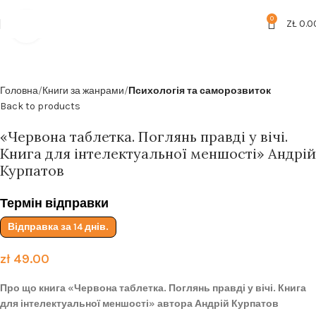
Безкоштовна доставка від
199zl
0
ZŁ
0.0
Click to enlarge
Головна
Книги за жанрами
Психологія та саморозвиток
Back to products
«Червона таблетка. Поглянь правді у вічі.
Книга для інтелектуальної меншості» Андрій
Курпатов
Термін відправки
Відправка за 14 днів.
zł
49.00
Про що книга «Червона таблетка. Поглянь правді у вічі. Книга
для інтелектуальної меншості» автора Андрій Курпатов