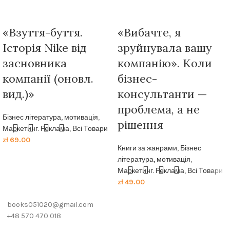
«Взуття-буття.
«Вибачте, я
Історія Nike від
зруйнувала вашу
засновника
компанію». Коли
компанії (оновл.
бізнес-
вид.)»
консультанти —
проблема, а не
Бізнес література, мотивація
,
рішення
Маркетинг. Реклама
,
Всі Товари
zł
69.00
Книги за жанрами
,
Бізнес
література, мотивація
,
Маркетинг. Реклама
,
Всі Товари
zł
49.00
books051020@gmail.com
+48 570 470 018