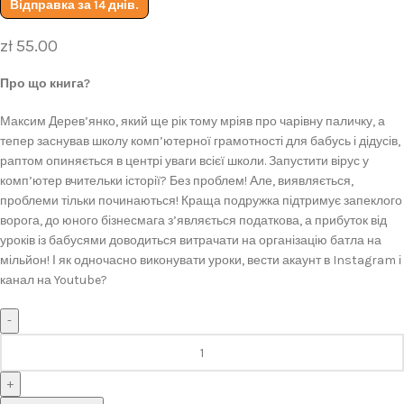
Відправка за 14 днів.
zł
55.00
Про що книга?
Максим Дерев’янко, який ще рік тому мріяв про чарівну паличку, а
тепер заснував школу комп’ютерної грамотності для бабусь і дідусів,
раптом опиняється в центрі уваги всієї школи. Запустити вірус у
комп’ютер вчительки історії? Без проблем! Але, виявляється,
проблеми тільки починаються! Краща подружка підтримує запеклого
ворога, до юного бізнесмага з’являється податкова, а прибуток від
уроків із бабусями доводиться витрачати на організацію батла на
мільйон! І як одночасно виконувати уроки, вести акаунт в Instagram і
канал на Youtube?