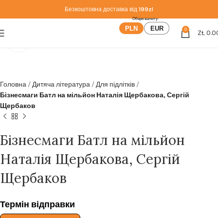
Безкоштовна доставка від
199zl
PLN
EUR
0
ZŁ
0.0
Click to enlarge
Головна
Дитяча література
Для підлітків
Бізнесмаги Батл на мільйон Наталія Щербакова, Сергій
Щербаков
Бізнесмаги Батл на мільйон
Наталія Щербакова, Сергій
Щербаков
Термін відправки