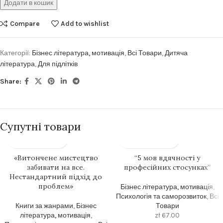
Додати в кошик
Compare
Add to wishlist
Категорії:
Бізнес література, мотивація
,
Всі Товари
,
Дитяча
література
,
Для підлітків
Share:
Супутні товари
«Витончене мистецтво
“5 мов вдячності у
забивати на все.
професійних стосунках”
Нестандартний підхід до
проблем»
Бізнес література, мотивація
,
Психологія та саморозвиток
,
Всі
Книги за жанрами
,
Бізнес
Товари
література, мотивація
,
zł
67.00