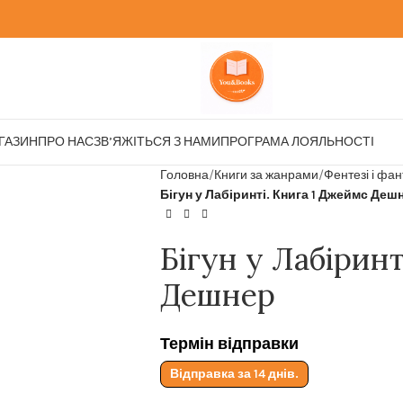
ГАЗИН
ПРО НАС
ЗВ’ЯЖІТЬСЯ З НАМИ
ПРОГРАМА ЛОЯЛЬНОСТІ
Головна
Книги за жанрами
Фентезі і фа
Бігун у Лабіринті. Книга 1 Джеймс Деш
Бігун у Лабірин
Дешнер
Термін відправки
Відправка за 14 днів.