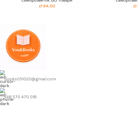
саморозвиток
,
Всі Товари
саморозви
zł
64.00
zł
books051020@gmail.com
+48 570 470 018