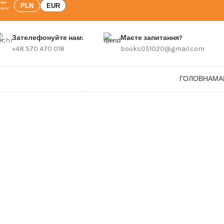
PLN
EUR
Зателефонуйте нам:
Маєте запитання?
+48 570 470 018
books051020@gmail.com
ГОЛОВНА
МА
Click to enlarge