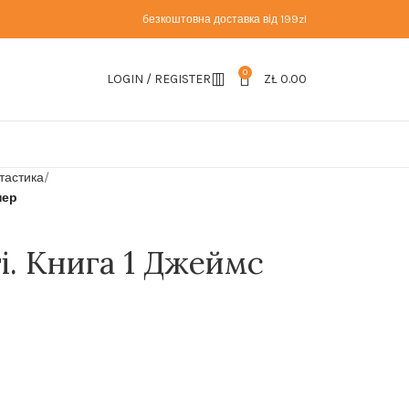
безкоштовна доставка від 199zl
0
LOGIN / REGISTER
ZŁ
0.00
нтастика
нер
ті. Книга 1 Джеймс