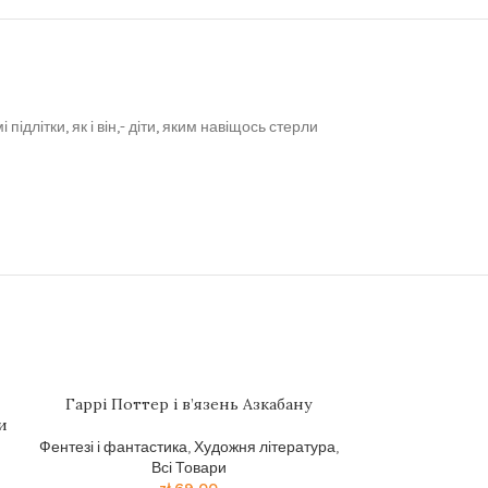
длітки, як і він,- діти, яким навіщось стерли
Гаррі Поттер і в’язень Азкабану
Гаррi Поттер
и
Фентезі і фантастика
,
Художня література
,
Фентезі і фанта
Всі Товари