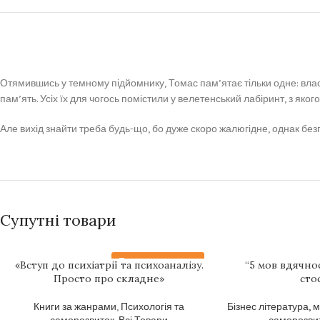
Отямившись у темному підйомнику, Томас пам’ятає тільки одне: власне 
пам’ять. Усіх їх для чогось помістили у велетенський лабіринт, з яког
Але вихід знайти треба будь-що, бо дуже скоро жалюгідне, однак безп
Супутні товари
Передзамовлення
«Вступ до психіатрії та психоаналізу.
“5 мов вдячно
Просто про складне»
сто
Книги за жанрами
,
Психологія та
Бізнес література, 