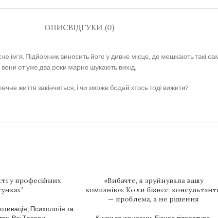
ОПИС
ВІДГУКИ (0)
ім’я. Підйомник виносить його у дивне місце, де мешкають такі самі пі
о вони от уже два роки марно шукають вихід.
ечне життя закінчиться, і чи зможе бодай хтось тоді вижити?
сті у професійних
«Вибачте, я зруйнувала вашу
сунках”
компанію». Коли бізнес-консультант
— проблема, а не рішення
мотивація
,
Психологія та