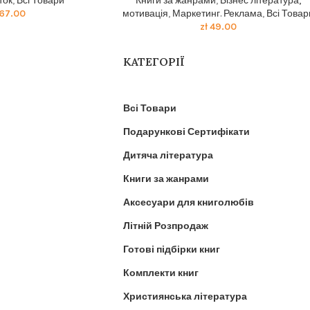
ток
,
Всі Товари
Книги за жанрами
,
Бізнес література,
67.00
мотивація
,
Маркетинг. Реклама
,
Всі Товар
zł
49.00
КАТЕГОРІЇ
Всі Товари
Подарункові Сертифікати
Дитяча література
Книги за жанрами
Аксесуари для книголюбів
Літній Розпродаж
Готові підбірки книг
Комплекти книг
Християнська література