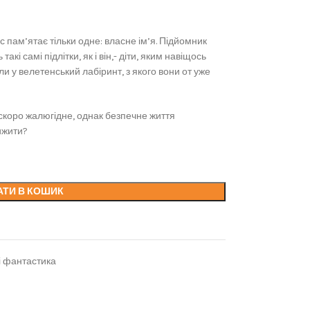
пам’ятає тільки одне: власне ім’я. Підйомник
кі самі підлітки, як і він,- діти, яким навіщось
или у велетенський лабіринт, з якого вони от уже
 скоро жалюгідне, однак безпечне життя
вижити?
АТИ В КОШИК
і фантастика