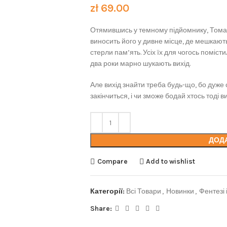
zł
69.00
Отямившись у темному підйомнику, Томас 
виносить його у дивне місце, де мешкають та
стерли пам’ять. Усіх їх для чогось поміст
два роки марно шукають вихід.
Але вихід знайти треба будь-що, бо дуже
закінчиться, і чи зможе бодай хтось тоді 
ДОД
Compare
Add to wishlist
Категорії:
Всі Товари
,
Новинки
,
Фентезі 
Share: