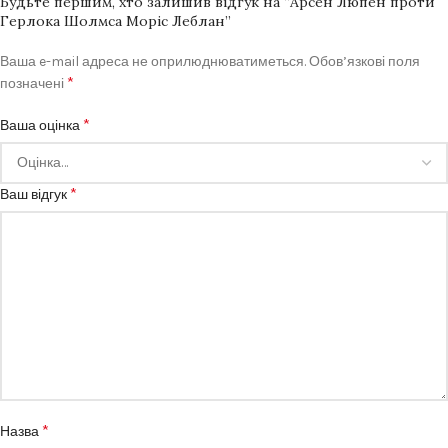
Будьте першим, хто залишив відгук на “Арсен Люпен проти
Герлока Шолмса Моріс Леблан”
Ваша e-mail адреса не оприлюднюватиметься.
Обов’язкові поля
*
позначені
*
Ваша оцінка
*
Ваш відгук
*
Назва