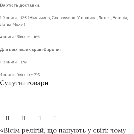
Вартість доставки:
1-3 книги – 13€ (Німеччина, Словаччина, Угорщина, Латвія, Естонія,
Литва, Чехія)
4 книги і більше – 16€
Для всіх інших країн Європи:
1-3 книги – 17€
4 книги і більше – 21€
Супутні товари
Передзамовлення
Передзамовлення
«Вісім релігій, що панують у світі: чому