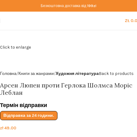
Безкоштовна доставка від
199zl
ZŁ
0.
Click to enlarge
Головна
Книги за жанрами
Художня література
Back to products
Арсен Люпен проти Герлока Шолмса Моріс
Леблан
Термін відправки
Відправка за 24 години.
zł
49.00