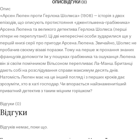
ОПИС
ВІДГУКИ (0)
Опис
«Арсен Люпен проти Герлока Шолмса» (1908) — історія з двох
епізодів, що описують протистояння «джентльмена-грабіжника»
Арсена Люпена та великого детектива Герлока Шолмса (перші
літери не переплутані!). Ці дві непересічні особи зударилися ще у
першій книзі серії про пригоди Арсена Люпена. Звичайно, Шолмс не
пробачив своєму візаві поразки. Тому на перше ж прохання знаних
французів допомогти їм у пошуках грабіжника та ошуканця Люпена
він зі своїм помічником Вільсоном перепливає Ла-Манш. Британці
дають собі на розслідування справи максимум десять днів.
Натомість Люпен має на це інший погляд і з перших кроків дає
зрозуміти, хто в хаті господар. Чи впорається найзнаменитіший
приватний детектив з таким міцним горішком?
Відгуки (0)
Відгуки
Відгуків немає, поки що.