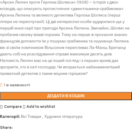
«Арсен Люпен проти Герлока Шолмса» (1908) — історія з двох
епізодів, що описують протистояння «джентльмена-грабіжника»
Арсена Люпена та великого детектива Герлока Шолмса (перші
літери не переплутані!). Ці дві непересічні особи зударилися ще у
першій книзі серії про пригоди Арсена Люпена. Звичайно, Шолмс не
пробачив своєму візаві поразки. Тому на перше ж прохання знаних
французів допомогти їм у пошуках грабіжника та ошуканця Люпена
він зі своїм помічником Вільсоном перепливає Ла-Манш. Британці
дають собі на розслідування справи максимум десять днів.
Натомість Люпен має на це інший погляд і з перших кроків дає
зрозуміти, хто в хаті господар. Чи впорається найзнаменитіший
приватний детектив з таким міцним горішком?
1 в наявності
ДОДАТИ В КОШИК
Compare
Add to wishlist
Категорії:
Всі Товари
,
Художня література
Share: