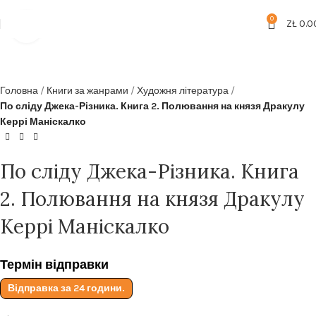
Безкоштовна доставка від
199zl
0
ZŁ
0.0
Click to enlarge
Головна
Книги за жанрами
Художня література
По сліду Джека-Різника. Книга 2. Полювання на князя Дракулу
Керрі Маніскалко
По сліду Джека-Різника. Книга
2. Полювання на князя Дракулу
Керрі Маніскалко
Термін відправки
Відправка за 24 години.