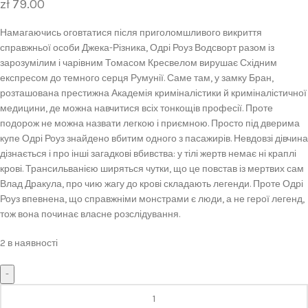
zł
79.00
Намагаючись оговтатися після приголомшливого викриття
справжньої особи Джека-Різника, Одрі Роуз Водсворт разом із
зарозумілим і чарівним Томасом Кресвелом вирушає Східним
експресом до темного серця Румунії. Саме там, у замку Бран,
розташована престижна Академія криміналістики й криміналістичної
медицини, де можна навчитися всіх тонкощів професії. Проте
подорож не можна назвати легкою і приємною. Просто під дверима
купе Одрі Роуз знайдено вбитим одного з пасажирів. Невдовзі дівчина
дізнається і про інші загадкові вбивства: у тілі жертв немає ні краплі
крові. Трансильванією ширяться чутки, що це повстав із мертвих сам
Влад Дракула, про чию жагу до крові складають легенди. Проте Одрі
Роуз впевнена, що справжніми монстрами є люди, а не герої легенд,
тож вона починає власне розслідування.
2 в наявності