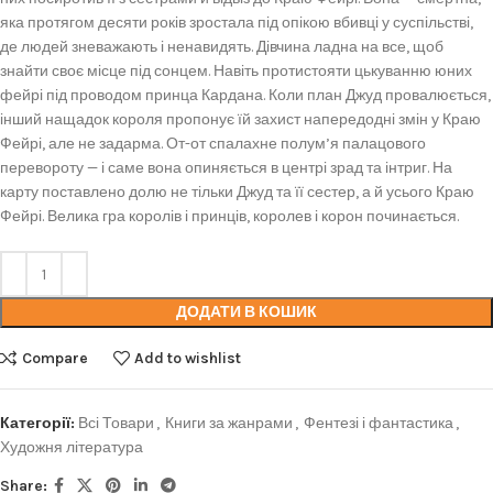
яка протягом десяти років зростала під опікою вбивці у суспільстві,
де людей зневажають і ненавидять. Дівчина ладна на все, щоб
знайти своє місце під сонцем. Навіть протистояти цькуванню юних
фейрі під проводом принца Кардана. Коли план Джуд провалюється,
інший нащадок короля пропонує їй захист напередодні змін у Краю
Фейрі, але не задарма. От-от спалахне полум’я палацового
перевороту — і саме вона опиняється в центрі зрад та інтриг. На
карту поставлено долю не тільки Джуд та її сестер, а й усього Краю
Фейрі. Велика гра королів і принців, королев і корон починається.
ДОДАТИ В КОШИК
Compare
Add to wishlist
Категорії:
Всі Товари
,
Книги за жанрами
,
Фентезі і фантастика
,
Художня література
Share: