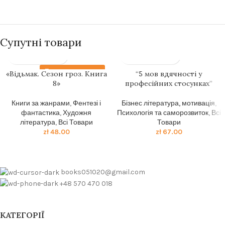
Супутні товари
Передзамовлення
«Відьмак. Сезон гроз. Книга
“5 мов вдячності у
8»
професійних стосунках”
Книги за жанрами
,
Фентезі і
Бізнес література, мотивація
,
фантастика
,
Художня
Психологія та саморозвиток
,
Всі
література
,
Всі Товари
Товари
zł
48.00
zł
67.00
books051020@gmail.com
+48 570 470 018
КАТЕГОРІЇ