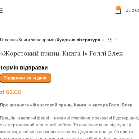
Безкоштовна доставка від
199zl
0
ZŁ
0.0
Click to enlarge
Головна
Книги за жанрами
Художня література
«Жорстокий принц. Книга 1» Голлі Блек
Термін відправки
Відправка за 14 днів.
zł
69.00
Про що книга «Жорстокий принц. Книга 1» автора Голлі Блек
Граційні й величні фейрі — неземні створіння, прекрасні й довершені,
як смертоносний меч тонкої роботи. Та водночас вони підступні й
жорстокі, особливо до людського роду. Джуд знає про це, бо один з
них посиротив її з сестрами й відвіз до Краю Фейрі. Вона — смертна,