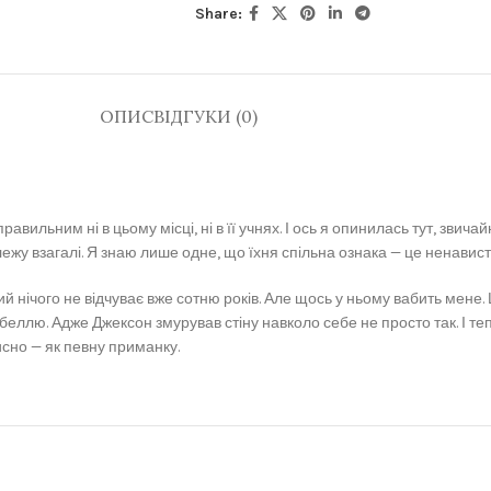
Share:
ОПИС
ВІДГУКИ (0)
авильним ні в цьому місці, ні в її учнях. І ось я опинилась тут, звича
лежу взагалі. Я знаю лише одне, що їхня спільна ознака — це ненавист
 нічого не відчуває вже сотню років. Але щось у ньому вабить мене. Щ
ибеллю. Адже Джексон змурував стіну навколо себе не просто так. І т
сно — як певну приманку.