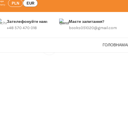
PLN
EUR
Зателефонуйте нам:
Маєте запитання?
+48 570 470 018
books051020@gmail.com
ГОЛОВНА
МА
Click to enlarge