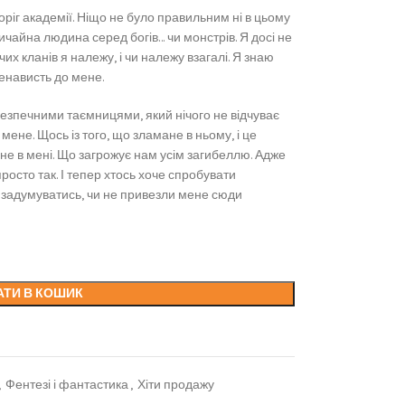
оріг академії. Ніщо не було правильним ні в цьому
, звичайна людина серед богів… чи монстрів. Я досі не
их кланів я належу, і чи належу взагалі. Я знаю
ненависть до мене.
безпечними таємницями, який нічого не відчуває
мене. Щось із того, що зламане в ньому, і це
не в мені. Що загрожує нам усім загибеллю. Адже
росто так. І тепер хтось хоче спробувати
 задумуватись, чи не привезли мене сюди
АТИ В КОШИК
,
Фентезі і фантастика
,
Хіти продажу