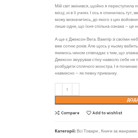
Мій світ змінився, щойно я переступила п
місці, ні в її учнях. І ось я опинилась тут
можу визначитись, до якого з цих войовнич
лише одне, що їхня спільна ознака — це 
А ще є Джексон Вега. Вампір зі своїми не
вже сотню років. Але щось у ньому вабить 
якимось чином співпадає з тим, що злама
Джексон змурував стіну навколо себе не п
розбудити сплячого монстра. І я починаю
навмисно — як певну приманку.
ДОД
Compare
Add to wishlist
Категорії:
Всі Товари
,
Книги за жанрами