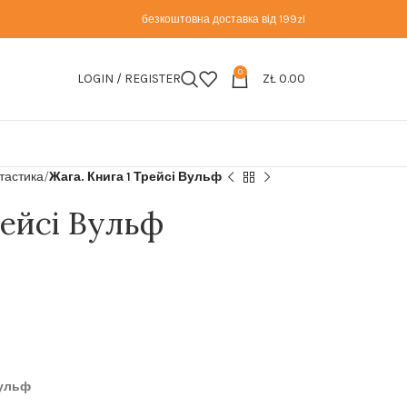
безкоштовна доставка від 199zl
0
LOGIN / REGISTER
ZŁ
0.00
нтастика
Жага. Книга 1 Трейсі Вульф
рейсі Вульф
Вульф