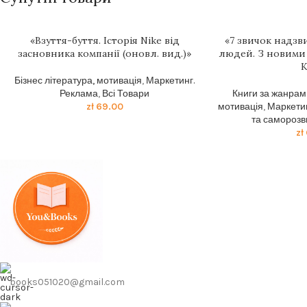
«Взуття-буття. Історія Nike від
«7 звичок надз
засновника компанії (оновл. вид.)»
людей. З новими
К
Бізнес література, мотивація
,
Маркетинг.
Реклама
,
Всі Товари
Книги за жанрам
zł
69.00
мотивація
,
Маркети
та саморозв
zł
books051020@gmail.com