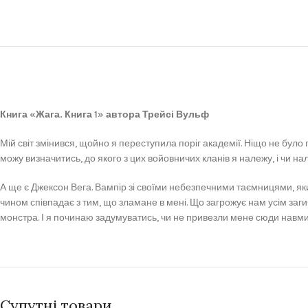
Книга «Жага. Книга 1» автора Трейсі Вульф
Мій світ змінився, щойно я переступила поріг академії. Ніщо не було пр
можу визначитись, до якого з цих войовничих кланів я належу, і чи на
А ще є Джексон Вега. Вампір зі своїми небезпечними таємницями, який
чином співпадає з тим, що зламане в мені. Що загрожує нам усім заг
монстра. І я починаю задумуватись, чи не привезли мене сюди навми
Супутні товари