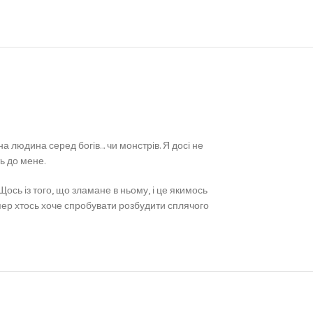
йна людина серед богів… чи монстрів. Я досі не
ь до мене.
ось із того, що зламане в ньому, і це якимось
епер хтось хоче спробувати розбудити сплячого