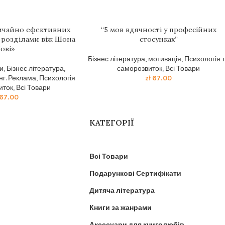
вичайно ефективних
“5 мов вдячності у професійних
 розділами віж Шона
стосунках”
ові»
Бізнес література, мотивація
,
Психологія 
и
,
Бізнес література,
саморозвиток
,
Всі Товари
нг. Реклама
,
Психологія
zł
67.00
иток
,
Всі Товари
67.00
КАТЕГОРІЇ
Всі Товари
Подарункові Сертифікати
Дитяча література
Книги за жанрами
Аксесуари для книголюбів