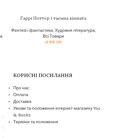
Гаррі Поттер і таємна кімната
MBA в домашн
біз
Фентезі і фантастика
,
Художня література
,
та
Всі Товари
Бізнес літерату
zł
69.00
КОРИСНІ ПОСИЛАННЯ
Про нас
Оплата
Доставка
Умови та положення інтернет-магазину You
& Books
Терміни та положення