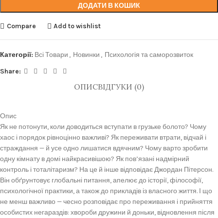
ДОДАТИ В КОШИК
Compare
Add to wishlist
Категорії:
Всі Товари
,
Новинки
,
Психологія та саморозвиток
Share:
ОПИС
ВІДГУКИ (0)
Опис
Як не потонути, коли доводиться вступати в грузьке болото? Чому
хаос і порядок рівноцінно важливі? Як переживати втрати, відчай і
страждання — й усе одно лишатися вдячним? Чому варто зробити
одну кімнату в домі найкрасивішою? Як пов’язані надмірний
контроль і тоталітаризм? На це й інше відповідає Джордан Пітерсон.
Він обґрунтовує глобальні питання, апелює до історії, філософії,
психологічної практики, а також до прикладів із власного життя. І що
не менш важливо — чесно розповідає про переживання і прийняття
особистих негараздів: хвороби дружини й доньки, відновлення після