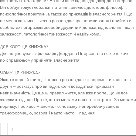
контроль і тоталітаризм? На це й інше відповідає Джордан Пітерсон.
Він обґрунтовує глобальні питання, апелює до історії, філософії,
психологічної практики, а також до прикладів із власного життя. І що
не менш важливо — чесно розповідає про переживання і прийняття
особистих негараздів: хвороби дружини й доньки, відновлення після
залежності, патологічної тривожності й навіть коми..
ДЛЯ КОГО ЦЯ КНИЖКА?
Для поціновувачів філософії Джордана Пітерсона та всіх, хто хоче
по-справжньому прийняти власне життя.
ЧОМУ ЦЯ КНИЖКА?
Якщо в першій книжці Пітерсон розповідає, як перемогти хаос, то в
другій — розказує про випадки, коли доводиться приймати
невизначеність. Це ще 12 правил життя, але вже про те, що не все
залежить від нас. Про те, що за межами нашого контролю. За межами
порядку. Про хаос — аномалію, новизну, непередбачуваність,
трансформацію, розрив, і надто часто — падіння.