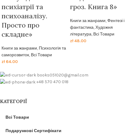
психіатрії та
гроз. Книга 8»
психоаналізу.
Книги за жанрами
,
Фентезі і
Просто про
фантастика
,
Художня
складне»
література
,
Всі Товари
zł
48.00
Книги за жанрами
,
Психологія та
саморозвиток
,
Всі Товари
zł
64.00
books051020@gmail.com
+48 570 470 018
КАТЕГОРІЇ
Всі Товари
Подарункові Сертифікати