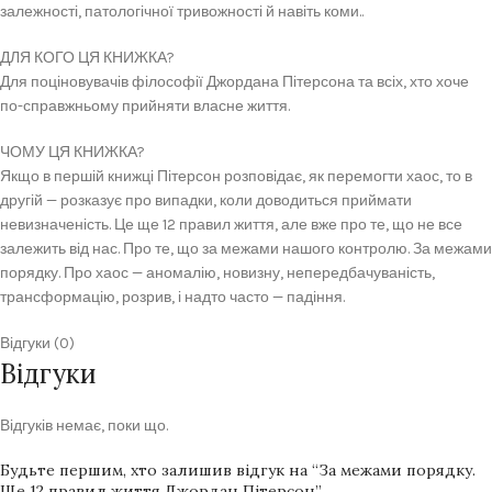
залежності, патологічної тривожності й навіть коми..
ДЛЯ КОГО ЦЯ КНИЖКА?
Для поціновувачів філософії Джордана Пітерсона та всіх, хто хоче
по-справжньому прийняти власне життя.
ЧОМУ ЦЯ КНИЖКА?
Якщо в першій книжці Пітерсон розповідає, як перемогти хаос, то в
другій — розказує про випадки, коли доводиться приймати
невизначеність. Це ще 12 правил життя, але вже про те, що не все
залежить від нас. Про те, що за межами нашого контролю. За межами
порядку. Про хаос — аномалію, новизну, непередбачуваність,
трансформацію, розрив, і надто часто — падіння.
Відгуки (0)
Відгуки
Відгуків немає, поки що.
Будьте першим, хто залишив відгук на “За межами порядку.
Ще 12 правил життя Джордан Пітерсон”