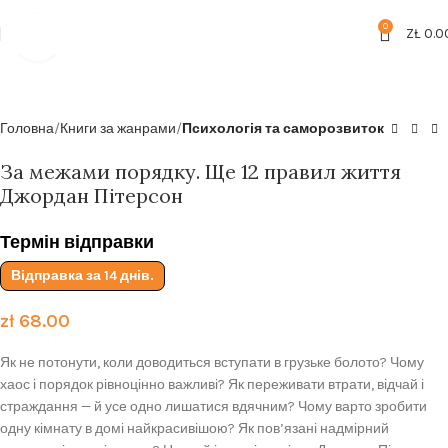
Безкоштовна доставка від
199zl
0
ZŁ
0.0
Click to enlarge
Головна
Книги за жанрами
Психологія та саморозвиток
За межами порядку. Ще 12 правил життя
Джордан Пітерсон
Термін відправки
Відправка за 14 днів.
zł
68.00
Як не потонути, коли доводиться вступати в грузьке болото? Чому
хаос і порядок рівноцінно важливі? Як переживати втрати, відчай і
страждання — й усе одно лишатися вдячним? Чому варто зробити
одну кімнату в домі найкрасивішою? Як пов’язані надмірний