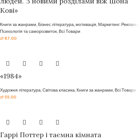
людей. З новими розділами віж Шона
Кові»
Книги за жанрами
,
Бізнес література, мотивація
,
Маркетинг. Реклама
,
Психологія та саморозвиток
,
Всі Товари
zł
67.00
«1984»
Художня література
,
Світова класика
,
Книги за жанрами
,
Всі Товари
zł
55.00
Гаррі Поттер і таємна кімната