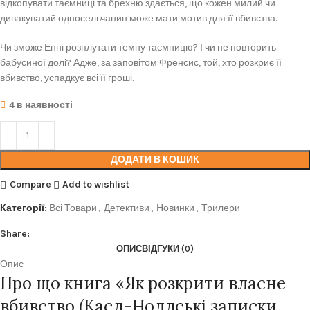
відкопувати таємниці та брехню здається, що кожен милий чи
дивакуватий односельчанин може мати мотив для її вбивства.
Чи зможе Енні розплутати темну таємницю? І чи не повторить
бабусиної долі? Адже, за заповітом Френсис, той, хто розкриє її
вбивство, успадкує всі її гроші.
4 в наявності
ДОДАТИ В КОШИК
Compare
Add to wishlist
Категорії:
Всі Товари
,
Детективи
,
Новинки
,
Трилери
Share:
ОПИС
ВІДГУКИ (0)
Опис
Про що книга «Як розкрити власне
вбивство (Касл-Ноллські записки