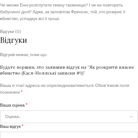
Чи зможе Енні розплутати темну таємницю? І чи не повторить
бабусиної долі? Адже, за заповітом Френсис, той, хто розкриє її
вбивство, успадкує всі її гроші.
Відгуки (0)
Відгуки
Відгуків немає, поки що.
Будьте першим, хто залишив відгук на “Як розкрити власне
вбивство (Касл-Ноллські записки #1)”
Ваша e-mail адреса не оприлюднюватиметься.
Обов’язкові поля
*
позначені
*
Ваша оцінка
*
Ваш відгук