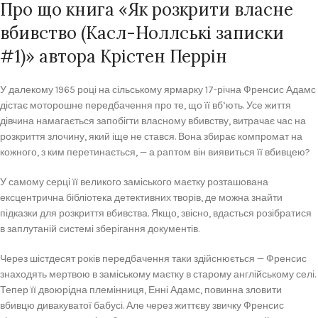
Про що книга «Як розкрити власне
вбивство (Касл-Ноллські записки
#1)» автора Крістен Перрін
У далекому 1965 році на сільському ярмарку 17-річна Френсис Адамс
дістає моторошне передбачення про те, що її вб’ють. Усе життя
дівчина намагається запобігти власному вбивству, витрачає час на
розкриття злочину, який іще не стався. Вона збирає компромат на
кожного, з ким перетинається, — а раптом він виявиться її вбивцею?
У самому серці її великого заміського маєтку розташована
ексцентрична бібліотека детективних творів, де можна знайти
підказки для розкриття вбивства. Якщо, звісно, вдасться розібратися
в заплутаній системі зберігання документів.
Через шістдесят років передбачення таки здійснюється — Френсис
знаходять мертвою в заміському маєтку в старому англійському селі.
Тепер її двоюрідна племінниця, Енні Адамс, повинна зловити
вбивцю дивакуватої бабусі. Але через життєву звичку Френсис