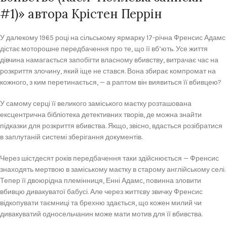
#1)» автора Крістен Перрін
У далекому 1965 році на сільському ярмарку 17-річна Френсис Адамс
дістає моторошне передбачення про те, що її вб’ють. Усе життя
дівчина намагається запобігти власному вбивству, витрачає час на
розкриття злочину, який іще не стався. Вона збирає компромат на
кожного, з ким перетинається, — а раптом він виявиться її вбивцею?
У самому серці її великого заміського маєтку розташована
ексцентрична бібліотека детективних творів, де можна знайти
підказки для розкриття вбивства. Якщо, звісно, вдасться розібратися
в заплутаній системі зберігання документів.
Через шістдесят років передбачення таки здійснюється — Френсис
знаходять мертвою в заміському маєтку в старому англійському селі.
Тепер її двоюрідна племінниця, Енні Адамс, повинна зловити
вбивцю дивакуватої бабусі. Але через життєву звичку Френсис
відкопувати таємниці та брехню здається, що кожен милий чи
дивакуватий односельчанин може мати мотив для її вбивства.