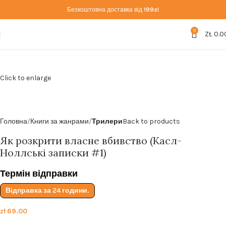
Безкоштовна доставка від
199zl
0
ZŁ
0.0
Click to enlarge
Головна
Книги за жанрами
Трилери
Back to products
Як розкрити власне вбивство (Касл-
Ноллські записки #1)
Термін відправки
Відправка за 24 години.
zł
69.00