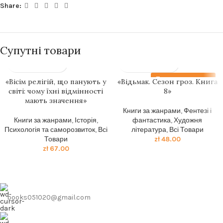
Share:
Супутні товари
Передзамовлення
«Вісім релігій, що панують у
«Відьмак. Сезон гроз. Книга
світі: чому їхні відмінності
8»
мають значення»
Книги за жанрами
,
Фентезі і
Книги за жанрами
,
Історія
,
фантастика
,
Художня
Психологія та саморозвиток
,
Всі
література
,
Всі Товари
Товари
zł
48.00
zł
67.00
books051020@gmail.com