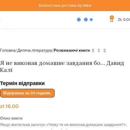
Безкоштовна доставка від
199zl
0
ZŁ
0.0
Click to enlarge
Головна
Дитяча література
Розвиваючі книги
Я не виконав домашнє завдання бо… Давид
Калі
Термін відправки
Відправка за 24 години.
zł
16.00
Опис книги
Якщо вчителька запитує «Чому ти не виконав домашнє завдання?»,