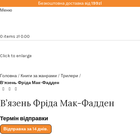
Безкоштовна доставка від
199zl
Меню
0
items
zł
0.00
Click to enlarge
Головна
Книги за жанрами
Трилери
В’язень Фріда Мак-Фадден
В’язень Фріда Мак-Фадден
Термін відправки
Відправка за 14 днів.