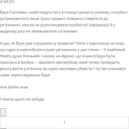
zł
65.00
Брук Салліван, новій медсестрі у в’язниці суворого режиму, потрібно
дотримуватися лише трьох правил: поважно ставитися до
ув’язнених, ніколи не розголошувати особистої інформації й у
жодному разі не зближуватися з в’язнями.
А що, як Брук уже порушила ці правила? Ніхто з персоналу не знає,
що один із найнебезпечніших ув’язнених у цих стінах — її знайомий.
Навіть дуже близький. І нікому не відомо, що в школі Брук була
закохана в Шейна — зіркового квотербека, який тепер проводить
решту життя у в’язниці за серію жахливих убивств. І тут він опинився
саме через свідчення Брук.
Але Шейн знає.
І ніколи цього не забуде.