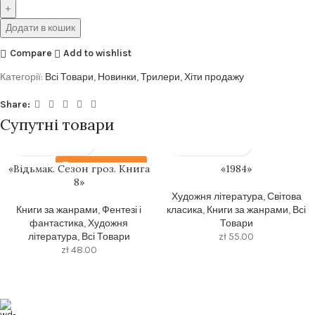
Додати в кошик
Compare
Add to wishlist
Категорії:
Всі Товари
,
Новинки
,
Трилери
,
Хіти продажу
Share:
Супутні товари
Передзамовлення
«Відьмак. Сезон гроз. Книга
«1984»
8»
Художня література
,
Світова
Книги за жанрами
,
Фентезі і
класика
,
Книги за жанрами
,
Всі
фантастика
,
Художня
Товари
література
,
Всі Товари
zł
55.00
zł
48.00