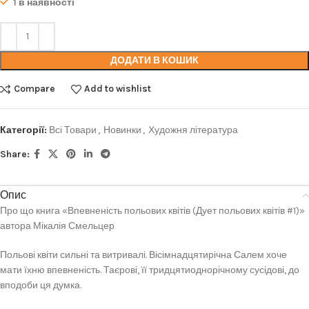
1 в наявності
ДОДАТИ В КОШИК
Compare
Add to wishlist
Категорії:
Всі Товари
,
Новинки
,
Художня література
Share:
Опис
Про що книга «Впевненість польових квітів (Дует польових квітів #1)»
автора Мікалія Смельцер
Польові квіти сильні та витривалі. Вісімнадцятирічна Салем хоче
мати їхню впевненість. Таєрові, її тридцятиоднорічному сусідові, до
вподоби ця думка.