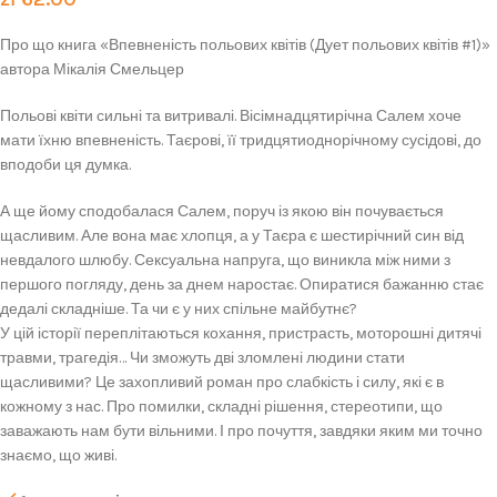
Про що книга «Впевненість польових квітів (Дует польових квітів #1)»
автора Мікалія Смельцер
Польові квіти сильні та витривалі. Вісімнадцятирічна Салем хоче
мати їхню впевненість. Таєрові, її тридцятиоднорічному сусідові, до
вподоби ця думка.
А ще йому сподобалася Салем, поруч із якою він почувається
щасливим. Але вона має хлопця, а у Таєра є шестирічний син від
невдалого шлюбу. Сексуальна напруга, що виникла між ними з
першого погляду, день за днем наростає. Опиратися бажанню стає
дедалі складніше. Та чи є у них спільне майбутнє?
У цій історії переплітаються кохання, пристрасть, моторошні дитячі
травми, трагедія… Чи зможуть дві зломлені людини стати
щасливими? Це захопливий роман про слабкість і силу, які є в
кожному з нас. Про помилки, складні рішення, стереотипи, що
заважають нам бути вільними. І про почуття, завдяки яким ми точно
знаємо, що живі.