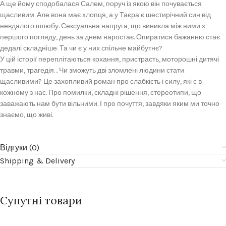
А ще йому сподобалася Салем, поруч із якою він почувається
щасливим. Але вона має хлопця, а у Таєра є шестирічний син від
невдалого шлюбу. Сексуальна напруга, що виникла між ними з
першого погляду, день за днем наростає. Опиратися бажанню стає
дедалі складніше. Та чи є у них спільне майбутнє?
У цій історії переплітаються кохання, пристрасть, моторошні дитячі
травми, трагедія… Чи зможуть дві зломлені людини стати
щасливими? Це захопливий роман про слабкість і силу, які є в
кожному з нас. Про помилки, складні рішення, стереотипи, що
заважають нам бути вільними. І про почуття, завдяки яким ми точно
знаємо, що живі.
Відгуки (0)
Shipping & Delivery
Супутні товари