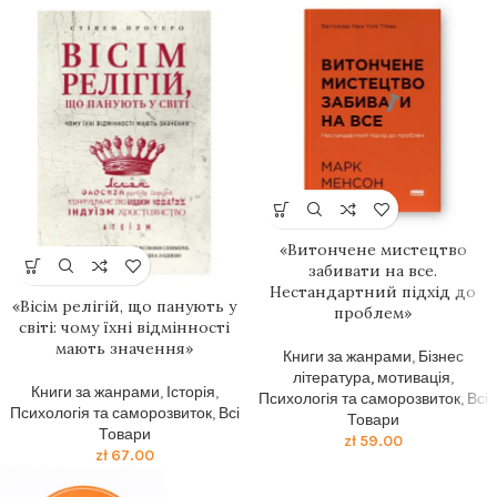
«Витончене мистецтво
забивати на все.
Нестандартний підхід до
«Вісім релігій, що панують у
проблем»
світі: чому їхні відмінності
мають значення»
Книги за жанрами
,
Бізнес
література, мотивація
,
Книги за жанрами
,
Історія
,
Психологія та саморозвиток
,
Всі
Психологія та саморозвиток
,
Всі
Товари
Товари
zł
59.00
zł
67.00