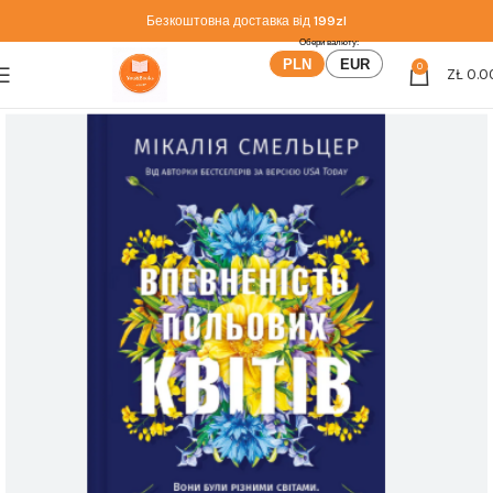
Безкоштовна доставка від
199zl
PLN
EUR
0
ZŁ
0.0