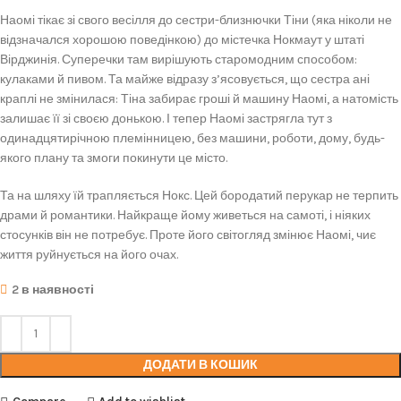
Наомі тікає зі свого весілля до сестри-близнючки Тіни (яка ніколи не
відзначался хорошою поведінкою) до містечка Нокмаут у штаті
Вірджинія. Суперечки там вирішують старомодним способом:
кулаками й пивом. Та майже відразу з’ясовується, що сестра ані
краплі не змінилася: Тіна забирає гроші й машину Наомі, а натомість
залишає її зі своєю донькою. І тепер Наомі застрягла тут з
одинадцятирічною племінницею, без машини, роботи, дому, будь-
якого плану та змоги покинути це місто.
Та на шляху їй трапляється Нокс. Цей бородатий перукар не терпить
драми й романтики. Найкраще йому живеться на самоті, і ніяких
стосунків він не потребує. Проте його світогляд змінює Наомі, чиє
життя руйнується на його очах.
2 в наявності
ДОДАТИ В КОШИК