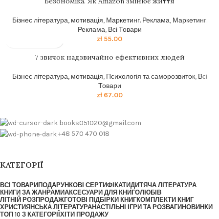
Безономіка. Як Amazon змінює життя
Бізнес література, мотивація
,
Маркетинг. Реклама
,
Маркетинг.
Реклама
,
Всі Товари
zł
55.00
7 звичок надзвичайно ефективних людей
Бізнес література, мотивація
,
Психологія та саморозвиток
,
Всі
Товари
zł
67.00
books051020@gmail.com
+48 570 470 018
КАТЕГОРІЇ
ВСІ ТОВАРИ
ПОДАРУНКОВІ СЕРТИФІКАТИ
ДИТЯЧА ЛІТЕРАТУРА
КНИГИ ЗА ЖАНРАМИ
АКСЕСУАРИ ДЛЯ КНИГОЛЮБІВ
ЛІТНІЙ РОЗПРОДАЖ
ГОТОВІ ПІДБІРКИ КНИГ
КОМПЛЕКТИ КНИГ
ХРИСТИЯНСЬКА ЛІТЕРАТУРА
НАСТІЛЬНІ ІГРИ ТА РОЗВАГИ
НОВИНКИ
ТОП 10 З КАТЕГОРІЇ
ХІТИ ПРОДАЖУ