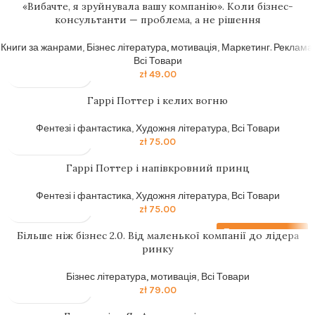
«Вибачте, я зруйнувала вашу компанію». Коли бізнес-
консультанти — проблема, а не рішення
Книги за жанрами
,
Бізнес література, мотивація
,
Маркетинг. Реклама
,
Всі Товари
zł
49.00
Гаррі Поттер і келих вогню
Фентезі і фантастика
,
Художня література
,
Всі Товари
zł
75.00
Гаррi Поттер i напiвкровний принц
Фентезі і фантастика
,
Художня література
,
Всі Товари
zł
75.00
Передзамовлення
Більше ніж бізнес 2.0. Від маленької компанії до лідера
ринку
Бізнес література, мотивація
,
Всі Товари
zł
79.00