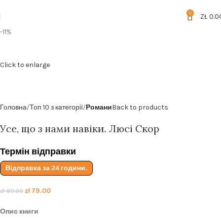
Безкоштовна доставка від
199zl
0
ZŁ
0.0
-11%
Click to enlarge
Головна
Топ 10 з категорії
Романи
Back to products
Усе, що з нами навіки. Люсі Скор
Термін відправки
Відправка за 24 години.
zł
79.00
zł
89.00
Опис книги