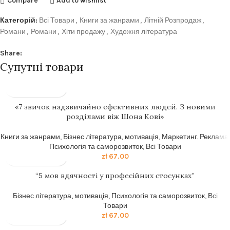
Compare
Add to wishlist
Категорій:
Всі Товари
,
Книги за жанрами
,
Літній Розпродаж
,
Романи
,
Романи
,
Хіти продажу
,
Художня література
Share:
Супутні товари
«7 звичок надзвичайно ефективних людей. З новими
розділами віж Шона Кові»
Книги за жанрами
,
Бізнес література, мотивація
,
Маркетинг. Реклама
,
Психологія та саморозвиток
,
Всі Товари
zł
67.00
“5 мов вдячності у професійних стосунках”
Бізнес література, мотивація
,
Психологія та саморозвиток
,
Всі
Товари
zł
67.00