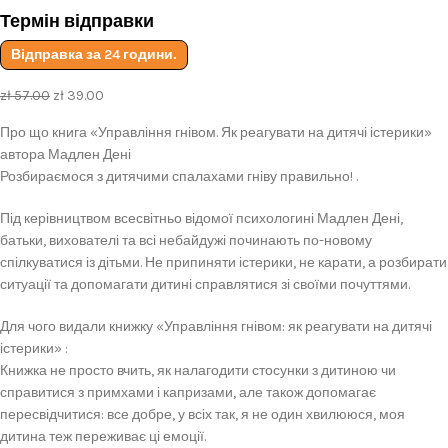
Термін відправки
Відправка за 24 години.
zł
57.00
zł
39.00
Про що книга «Управління гнівом. Як реагувати на дитячі істерики»
автора Мадлен Дені
Розбираємося з дитячими спалахами гніву правильно! .
Під керівництвом всесвітньо відомої психологині Мадлен Дені,
батьки, вихователі та всі небайдужі починають по-новому
спілкуватися із дітьми. Не припиняти істерики, не карати, а розбирати
ситуації та допомагати дитині справлятися зі своїми почуттями.
Для чого видали книжку «Управління гнівом: як реагувати на дитячі
істерики» :
Книжка не просто вчить, як налагодити стосунки з дитиною чи
справитися з примхами і капризами, але також допомагає
пересвідчитися: все добре, у всіх так, я не один хвилююся, моя
дитина теж переживає ці емоції.