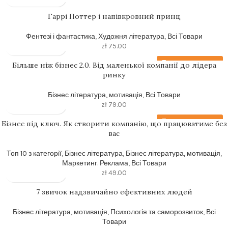
Гаррi Поттер i напiвкровний принц
Фентезі і фантастика
,
Художня література
,
Всі Товари
zł
75.00
Передзамовлення
Більше ніж бізнес 2.0. Від маленької компанії до лідера
ринку
Бізнес література, мотивація
,
Всі Товари
zł
79.00
Передзамовлення
Бізнес під ключ. Як створити компанію, що працюватиме без
вас
Топ 10 з категорії
,
Бізнес література
,
Бізнес література, мотивація
,
Маркетинг. Реклама
,
Всі Товари
zł
49.00
7 звичок надзвичайно ефективних людей
Бізнес література, мотивація
,
Психологія та саморозвиток
,
Всі
Товари