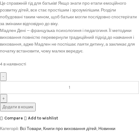
Це справжній гід для батьків! Якщо знати про етапи емоційного
розвитку дітей, все стає простішим і зрозумілішим. Розділи
побудовані таким чином, щоб батьки могли послідовно спостерігати
за змінами відповідно до віку.
Мадлен Дені — французька психологиня і педагогиня. Її методики
виховання повністю перевернули традиційний підхід до навчання і
виховання, адже Мадлен не поспішає лаяти дитину, а закликає для
початку встановити, чому малюк вередує.
4 в наявності
Додати в кошик
Compare
Add to wishlist
Категорії:
Всі Товари
,
Книги про виховання дітей
,
Новинки