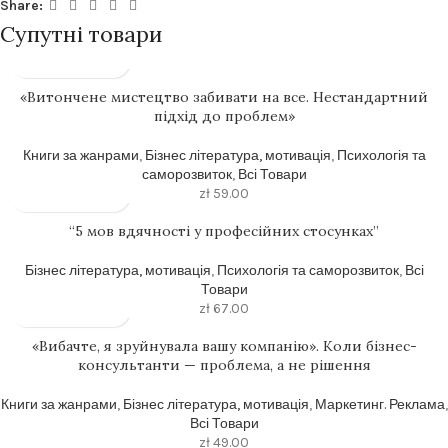
Share:
Супутні товари
«Витончене мистецтво забивати на все. Нестандартний
підхід до проблем»
Книги за жанрами
,
Бізнес література, мотивація
,
Психологія та
саморозвиток
,
Всі Товари
zł
59.00
“5 мов вдячності у професійних стосунках”
Бізнес література, мотивація
,
Психологія та саморозвиток
,
Всі
Товари
zł
67.00
«Вибачте, я зруйнувала вашу компанію». Коли бізнес-
консультанти — проблема, а не рішення
Книги за жанрами
,
Бізнес література, мотивація
,
Маркетинг. Реклама
,
Всі Товари
zł
49.00