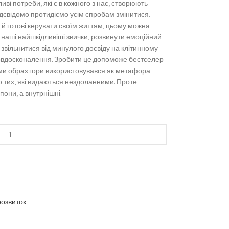
ві потреби, які є в кожного з нас, створюють
дсвідомо протидіємо усім спробам змінитися.
 й готові керувати своїм життям, цьому можна
ь наші найшкідливіші звички, розвинути емоційний
о, звільнитися від минулого досвіду на клітинному
мовдосконалення. Зробити це допоможе бестселер
ями образ гори використовувався як метафора
о тих, які видаються нездоланними. Проте
пони, а внутрнішні.
розвиток