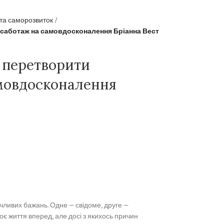
 та саморозвиток
осаботаж на самовдосконалення Бріанна Вест
к перетворити
мовдосконалення
чливих бажань. Одне — свідоме, друге —
воє життя вперед, але досі з якихось причин