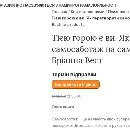
АГАЗИН
ПРО НАС
ЗВ’ЯЖІТЬСЯ З НАМИ
ПРОГРАМА ЛОЯЛЬНОСТІ
Головна
Книги за жанрами
Психологія
Тією горою є ви. Як перетворити сам
Back to products
Тією горою є ви. Я
самосаботаж на са
Бріанна Вест
Термін відправки
Відправка за 14 днів.
zł
62.00
zł
59.00
Опис книги
Самосаботаж — це наявність двох супере
підсвідоме. Ви знаєте, як хочете рухати с