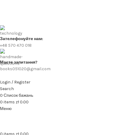
Зателефонуйте нам:
+48 570 470 018
Маєте запитання?
books051020@gmail.com
Login / Register
Search
0
Список бажань
0
items
zł
0.00
Меню
0
items
zł
0.00