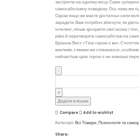
застрягли на одному місці. Саме суперечли
самосаботажну поведінку. Ось чому ми пі
Однак якщо ви маєте достатньо сили волі
зарадити. Вам потрібно збагнути, як діют
інтелект, ліпше зрозуміти свої мозок і тіл
рівні й перетворити самосаботаж на са
Бріанни Вест «Тією горою є ви». Столітт
викликів, з якими ми стикаємося, особлив
найчастіше цією горою є не зовнішні пере
Додати в кошик
Compare
Add to wishlist
Категорії:
Всі Товари
,
Психологія та само
Share: