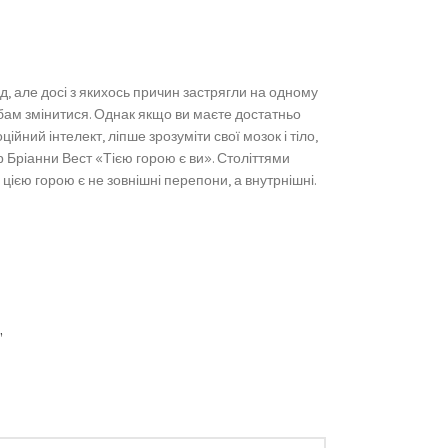
д, але досі з якихось причин застрягли на одному
обам змінитися. Однак якщо ви маєте достатньо
йний інтелект, ліпше зрозуміти свої мозок і тіло,
 Бріанни Вест «Тією горою є ви». Століттями
ією горою є не зовнішні перепони, а внутрнішні.
”