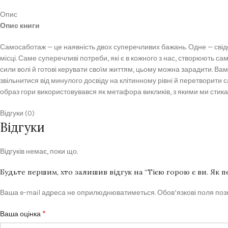
Опис
Опис книги
Самосаботаж — це наявність двох суперечливих бажань. Одне — свідом
місці. Саме суперечливі потреби, які є в кожного з нас, створюють 
сили волі й готові керувати своїм життям, цьому можна зарадити. Вам п
звільнитися від минулого досвіду на клітинному рівні й перетворит
образ гори використовувався як метафора викликів, з якими ми стика
Відгуки (0)
Відгуки
Відгуків немає, поки що.
Будьте першим, хто залишив відгук на “Тією горою є ви. Як
Ваша e-mail адреса не оприлюднюватиметься.
Обов’язкові поля по
*
Ваша оцінка