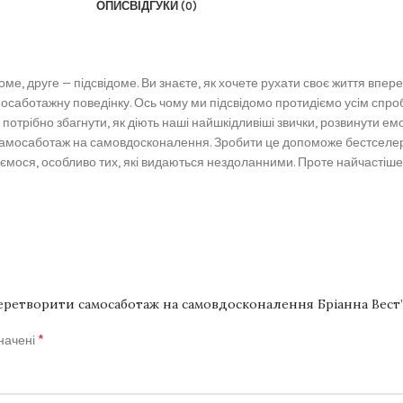
ОПИС
ВІДГУКИ (0)
е, друге — підсвідоме. Ви знаєте, як хочете рухати своє життя впере
самосаботажну поведінку. Ось чому ми підсвідомо протидіємо усім спр
отрібно збагнути, як діють наші найшкідливіші звички, розвинути емоці
и самосаботаж на самовдосконалення. Зробити це допоможе бестселер
ємося, особливо тих, які видаються нездоланними. Проте найчастіше ц
 перетворити самосаботаж на самовдосконалення Бріанна Вест
*
значені