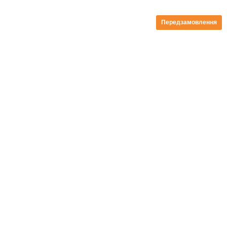
Передзамовлення
безкоштовна доставка від 199zl