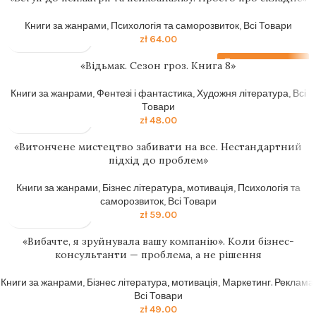
Книги за жанрами
,
Психологія та саморозвиток
,
Всі Товари
zł
64.00
Передзамовлення
«Відьмак. Сезон гроз. Книга 8»
Книги за жанрами
,
Фентезі і фантастика
,
Художня література
,
Всі
Товари
zł
48.00
«Витончене мистецтво забивати на все. Нестандартний
підхід до проблем»
Книги за жанрами
,
Бізнес література, мотивація
,
Психологія та
саморозвиток
,
Всі Товари
zł
59.00
«Вибачте, я зруйнувала вашу компанію». Коли бізнес-
консультанти — проблема, а не рішення
Книги за жанрами
,
Бізнес література, мотивація
,
Маркетинг. Реклама
,
Всі Товари
zł
49.00