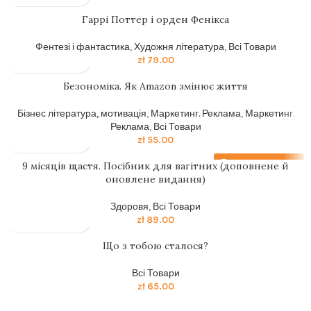
Гаррi Поттер i орден Фенiкса
Фентезі і фантастика
,
Художня література
,
Всі Товари
zł
79.00
Безономіка. Як Amazon змінює життя
Бізнес література, мотивація
,
Маркетинг. Реклама
,
Маркетинг.
Реклама
,
Всі Товари
zł
55.00
Передзамовлення
9 місяців щастя. Посібник для вагітних (доповнене й
оновлене видання)
Здоровя
,
Всі Товари
zł
89.00
Що з тобою сталося?
Всі Товари
zł
65.00