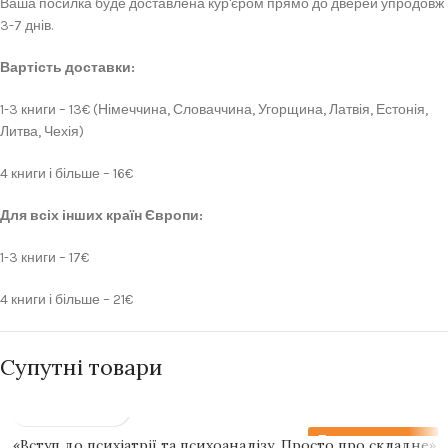
Ваша посилка буде доставлена кур'єром прямо до дверей упродовж
3-7 днів.
Вартість доставки:
1-3 книги – 13€ (Німеччина, Словаччина, Угорщина, Латвія, Естонія,
Литва, Чехія)
4 книги і більше – 16€
Для всіх інших країн Європи:
1-3 книги – 17€
4 книги і більше – 21€
Супутні товари
Передзамовлення
«Вступ до психіатрії та психоаналізу. Просто про складне»