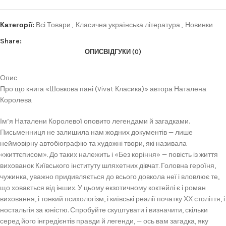
Категорії:
Всі Товари
,
Класична українська література
,
Новинки
Share:
ОПИС
ВІДГУКИ (0)
Опис
Про що книга «Шовкова пані (Vivat Класика)» автора Наталена
Королева
Ім’я Наталени Королевої оповито легендами й загадками.
Письменниця не залишила нам жодних документів — лише
неймовірну автобіографію та художні твори, які називала
«життєписом». До таких належить і «Без коріння» — повість із життя
вихованок Київського інституту шляхетних дівчат. Головна героїня,
чужинка, уважно придивляється до всього довкола неї і вловлює те,
що ховається від інших. У цьому екзотичному коктейлі є і роман
виховання, і тонкий психологізм, і київські реалії початку ХХ століття, і
ностальгія за юністю. Спробуйте скуштувати і визначити, скільки
серед його інгредієнтів правди й легенди, — ось вам загадка, яку