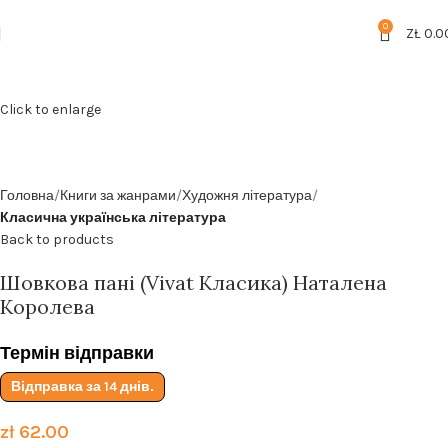
Безкоштовна доставка від
199zl
0
ZŁ
0.0
Click to enlarge
Головна
Книги за жанрами
Художня література
Класична українська література
Back to products
Шовкова пані (Vivat Класика) Наталена
Королева
Термін відправки
Відправка за 14 днів.
zł
62.00