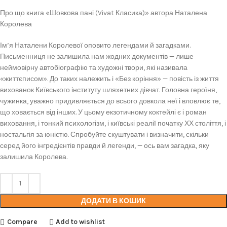
Про що книга «Шовкова пані (Vivat Класика)» автора Наталена
Королева
Ім’я Наталени Королевої оповито легендами й загадками.
Письменниця не залишила нам жодних документів — лише
неймовірну автобіографію та художні твори, які називала
«життєписом». До таких належить і «Без коріння» — повість із життя
вихованок Київського інституту шляхетних дівчат. Головна героїня,
чужинка, уважно придивляється до всього довкола неї і вловлює те,
що ховається від інших. У цьому екзотичному коктейлі є і роман
виховання, і тонкий психологізм, і київські реалії початку ХХ століття, і
ностальгія за юністю. Спробуйте скуштувати і визначити, скільки
серед його інгредієнтів правди й легенди, — ось вам загадка, яку
залишила Королева.
ДОДАТИ В КОШИК
Compare
Add to wishlist