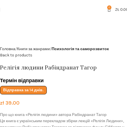
Безкоштовна доставка від
199zl
0
ZŁ
0.0
Головна
Книги за жанрами
Психологія та саморозвиток
Back to products
Релігія людини Рабіндранат Тагор
Термін відправки
Відправка за 14 днів.
zł
39.00
Про що книга «Релігія людини» автора Рабіндранат Тагор
Ця книга є українським перекладом збірки лекцій «Релігія Людини»,