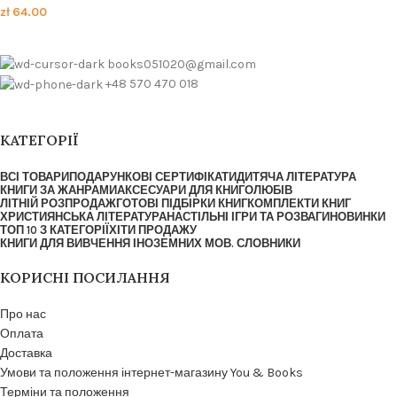
zł
64.00
books051020@gmail.com
+48 570 470 018
КАТЕГОРІЇ
ВСІ ТОВАРИ
ПОДАРУНКОВІ СЕРТИФІКАТИ
ДИТЯЧА ЛІТЕРАТУРА
КНИГИ ЗА ЖАНРАМИ
АКСЕСУАРИ ДЛЯ КНИГОЛЮБІВ
ЛІТНІЙ РОЗПРОДАЖ
ГОТОВІ ПІДБІРКИ КНИГ
КОМПЛЕКТИ КНИГ
ХРИСТИЯНСЬКА ЛІТЕРАТУРА
НАСТІЛЬНІ ІГРИ ТА РОЗВАГИ
НОВИНКИ
ТОП 10 З КАТЕГОРІЇ
ХІТИ ПРОДАЖУ
КНИГИ ДЛЯ ВИВЧЕННЯ ІНОЗЕМНИХ МОВ. СЛОВНИКИ
КОРИСНІ ПОСИЛАННЯ
Про нас
Оплата
Доставка
Умови та положення інтернет-магазину You & Books
Терміни та положення