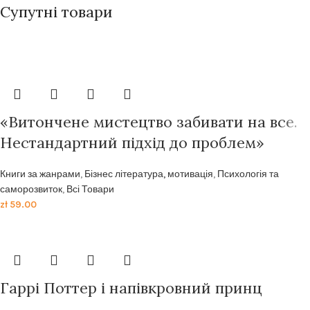
Супутні товари
Передзамовлення
Передзамовлення
Передзамовлення
«Витончене мистецтво забивати на все.
Нестандартний підхід до проблем»
Книги за жанрами
,
Бізнес література, мотивація
,
Психологія та
саморозвиток
,
Всі Товари
zł
59.00
Гаррi Поттер i напiвкровний принц