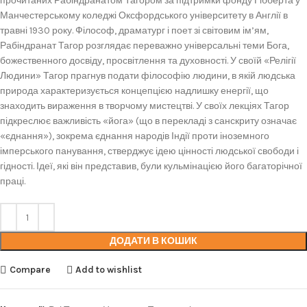
прочитаних Рабіндранатом Тагором за підтримки фонду Гібберта у
Манчестерському коледжі Оксфордського університету в Англії в
травні 1930 року. Філософ, драматург і поет зі світовим ім’ям,
Рабіндранат Тагор розглядає переважно універсальні теми Бога,
божественного досвіду, просвітлення та духовності. У своїй «Релігії
Людини» Тагор прагнув подати філософію людини, в якій людська
природа характеризується концепцією надлишку енергії, що
знаходить вираження в творчому мистецтві. У своїх лекціях Тагор
підкреслює важливість «йога» (що в перекладі з санскриту означає
«єднання»), зокрема єднання народів Індії проти іноземного
імперського панування, стверджує ідею цінності людської свободи і
гідності. Ідеї, які він представив, були кульмінацією його багаторічної
праці.
ДОДАТИ В КОШИК
Compare
Add to wishlist