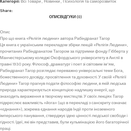
Категорії:
Всі Товари
,
Новинки
,
Психологія та саморозвиток
Share:
ОПИС
ВІДГУКИ (0)
Опис
Про що книга «Релігія людини» автора Рабіндранат Тагор
Ця книга є українським перекладом збірки лекцій «Релігія Людини»,
прочитаних Рабіндранатом Тагором за підтримки фонду Гібберта у
Манчестерському коледжі Оксфордського університету в Англії в
травні 1930 року. Філософ, драматург і поет зі світовим ім’ям,
Рабіндранат Тагор розглядає переважно універсальні теми Бога,
божественного досвіду, просвітлення та духовності. У своїй «Релігії
Людини» Тагор прагнув подати філософію людини, в якій людська
природа характеризується концепцією надлишку енергії, що
знаходить вираження в творчому мистецтві. У своїх лекціях Тагор
підкреслює важливість «йога» (що в перекладі з санскриту означає
«єднання»), зокрема єднання народів Індії проти іноземного
імперського панування, стверджує ідею цінності людської свободи і
гідності. Ідеї, які він представив, були кульмінацією його багаторічної
праці.