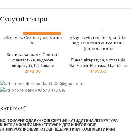
Супутні товари
Передзамовлення
«Відьмак. Сезон гроз. Книга
«Взуття-буття. Історія Nike
8»
від засновника компанії
(оновл. вид.)»
Книги за жанрами
,
Фентезі і
фантастика
,
Художня
Бізнес література, мотивація
,
література
,
Всі Товари
Маркетинг. Реклама
,
Всі Товари
zł
48.00
zł
69.00
books051020@gmail.com
+48 570 470 018
КАТЕГОРІЇ
ВСІ ТОВАРИ
ПОДАРУНКОВІ СЕРТИФІКАТИ
ДИТЯЧА ЛІТЕРАТУРА
КНИГИ ЗА ЖАНРАМИ
АКСЕСУАРИ ДЛЯ КНИГОЛЮБІВ
ЛІТНІЙ РОЗПРОДАЖ
ГОТОВІ ПІДБІРКИ КНИГ
КОМПЛЕКТИ КНИГ