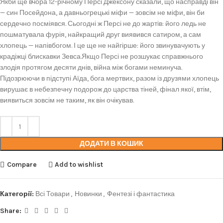
Якби ще вчора 12-річному Персі Джексону сказали, що насправді він
— син Посейдона, а давньогрецькі міфи — зовсім не міфи, він би
сердечно посміявся. Сьогодні ж Персі не до жартів: його ледь не
пошматувала фурія, найкращий друг виявився сатиром, а сам
хлопець — напівбогом. І це ще не найгірше: його звинувачують у
крадіжці блискавки Зевса.Якщо Персі не розшукає справжнього
злодія протягом десяти днів, війна між богами неминуча.
Підозрюючи в підступі Аїда, бога мертвих, разом із друзями хлопець
вирушає в небезпечну подорож до царства тіней, фінал якої, втім,
виявиться зовсім не таким, як він очікував.
ДОДАТИ В КОШИК
Compare
Add to wishlist
Категорії:
Всі Товари
,
Новинки
,
Фентезі і фантастика
Share: