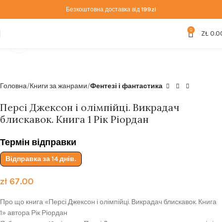
Безкоштовна доставка від
199zl
0
ZŁ
0.0
Click to enlarge
Головна
Книги за жанрами
Фентезі і фантастика
Персі Джексон і олімпійці. Викрадач
блискавок. Книга 1 Рік Ріордан
Термін відправки
Відправка за 14 днів.
zł
67.00
Про що книга «Персі Джексон і олімпійці. Викрадач блискавок. Книга
1» автора Рік Ріордан