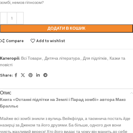
зомбі, немов гіпнозом?
ДОДАТИ В КОШИК
Compare
Add to wishlist
Категорії:
Всі Товари
,
Дитяча література
,
Для підлітків
,
Казки та
повісті
Share:
Опис
Книга «Останні підлітки на Землі і Парад зомбі» автора Макс
Бралльє
Майже всі зомбі зникли з вулиць Вейкфілда, а таємнича постать йде
назирці за Джеком та його друзями. Ба більше, одного дня вони
чують жахливий вереск! Хто його видає та чому він манить до себе