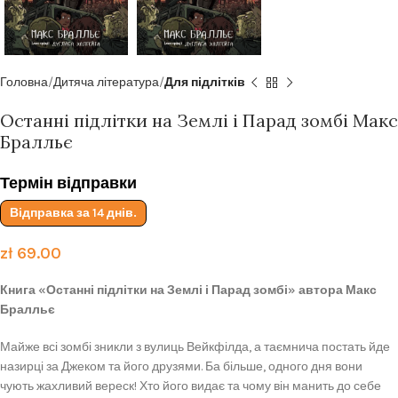
Головна
Дитяча література
Для підлітків
Останні підлітки на Землі і Парад зомбі Макс
Бралльє
Термін відправки
Відправка за 14 днів.
zł
69.00
Книга «Останні підлітки на Землі і Парад зомбі» автора Макс
Бралльє
Майже всі зомбі зникли з вулиць Вейкфілда, а таємнича постать йде
назирці за Джеком та його друзями. Ба більше, одного дня вони
чують жахливий вереск! Хто його видає та чому він манить до себе