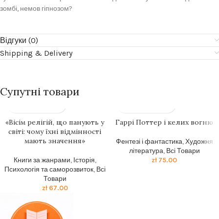
зомбі, немов гіпнозом?
Відгуки (0)
Shipping & Delivery
Супутні товари
«Вісім релігій, що панують у
Гаррі Поттер і келих вогню
світі: чому їхні відмінності
мають значення»
Фентезі і фантастика
,
Художня
література
,
Всі Товари
Книги за жанрами
,
Історія
,
zł
75.00
Психологія та саморозвиток
,
Всі
Товари
zł
67.00