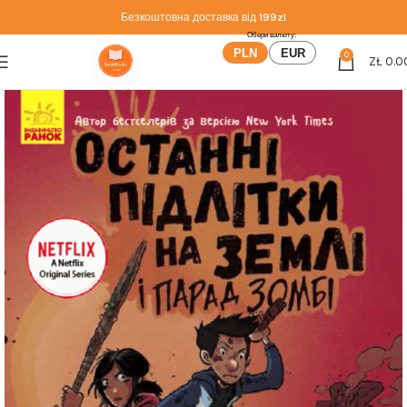
Безкоштовна доставка від
199zl
PLN
EUR
0
ZŁ
0.0