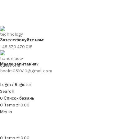
Зателефонуйте нам:
+48 570 470 018
Маєте запитання?
books051020@gmail.com
Login / Register
Search
0
Список бажань
0
items
zł
0.00
Меню
0
items
zł
0.00