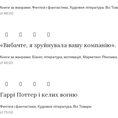
Книги за жанрами
,
Фентезі і фантастика
,
Художня література
,
Всі То
zł
48.00
«Вибачте, я зруйнувала вашу компанію».
Книги за жанрами
,
Бізнес література, мотивація
,
Маркетинг. Реклама
zł
49.00
Гаррі Поттер і келих вогню
Фентезі і фантастика
,
Художня література
,
Всі Товари
zł
75.00