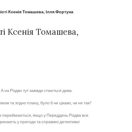
місті Ксенія Томашева, Ілля Фортуна
ті Ксенія Томашева,
 А на Різдво тут завжди стаються дива.
ом та згідно плану, було б не цікаво, чи не так?
не переймаються, якщо у Переддень Різдва все
ринають у пригоди та справжні детективні