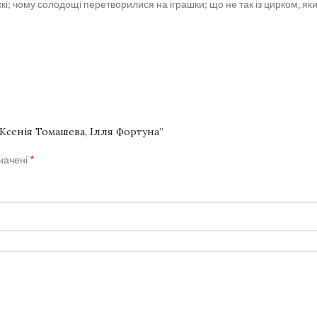
і; чому солодощі перетворилися на іграшки; що не так із цирком, яки
 Ксенія Томашева, Ілля Фортуна”
*
значені