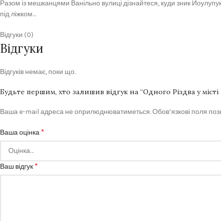
Разом із мешканцями Ванільно вулиці дізнайтеся, куди зник Йоулупукк
під ліжком…
Відгуки (0)
Відгуки
Відгуків немає, поки що.
Будьте першим, хто залишив відгук на “Одного Різдва у місті
Ваша e-mail адреса не оприлюднюватиметься.
Обов’язкові поля по
*
Ваша оцінка
*
Ваш відгук