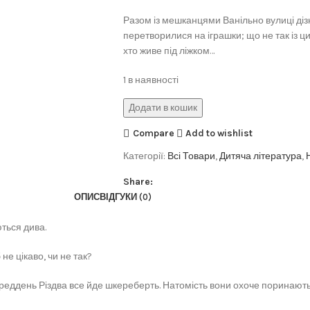
Разом із мешканцями Ванільно вулиці діз
перетворилися на іграшки; що не так із ц
хто живе під ліжком…
1 в наявності
Додати в кошик
Compare
Add to wishlist
Категорії:
Всі Товари
,
Дитяча література
,
Share:
ОПИС
ВІДГУКИ (0)
ються дива.
не цікаво, чи не так?
еддень Різдва все йде шкереберть. Натомість вони охоче поринають 