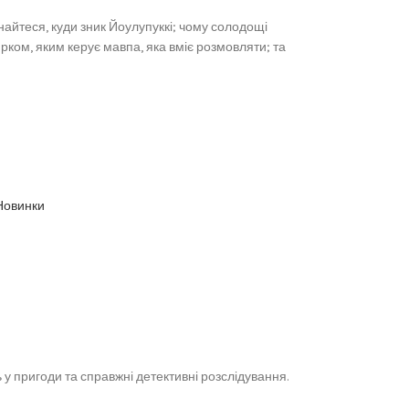
найтеся, куди зник Йоулупуккі; чому солодощі
ирком, яким керує мавпа, яка вміє розмовляти; та
Новинки
у пригоди та справжні детективні розслідування.