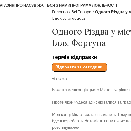
АГАЗИН
ПРО НАС
ЗВ’ЯЖІТЬСЯ З НАМИ
ПРОГРАМА ЛОЯЛЬНОСТІ
Головна
Всі Товари
Одного Різдва у 
Back to products
Одного Різдва у міс
Ілля Фортуна
Термін відправки
Відправка за 24 години.
zł
68.00
Кожен з мешканців цього Міста – чарівник.
Проте якби чудеса здійснювалися за графік
Мешканці Міста теж так вважають. Тому 
йде шкереберть. Натомість вони охоче по
розслідування.