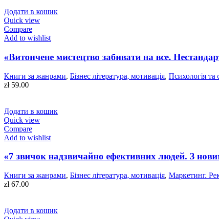
Додати в кошик
Quick view
Compare
Add to wishlist
«Витончене мистецтво забивати на все. Нестандар
Книги за жанрами
,
Бізнес література, мотивація
,
Психологія та
zł
59.00
Додати в кошик
Quick view
Compare
Add to wishlist
«7 звичок надзвичайно ефективних людей. З нов
Книги за жанрами
,
Бізнес література, мотивація
,
Маркетинг. Ре
zł
67.00
Додати в кошик