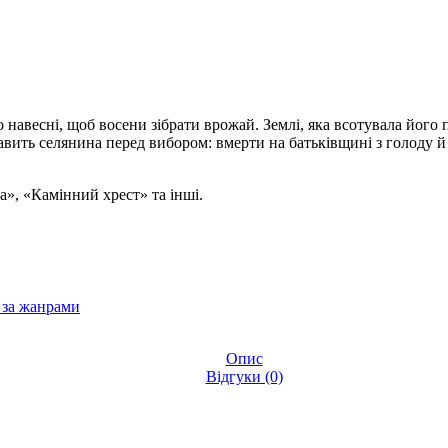
рно навесні, щоб восени зібрати врожай. Землі, яка всотувала його 
авить селянина перед вибором: вмерти на батьківщині з голоду й 
», «Камінний хрест» та інші.
 за жанрами
Опис
Відгуки (0)