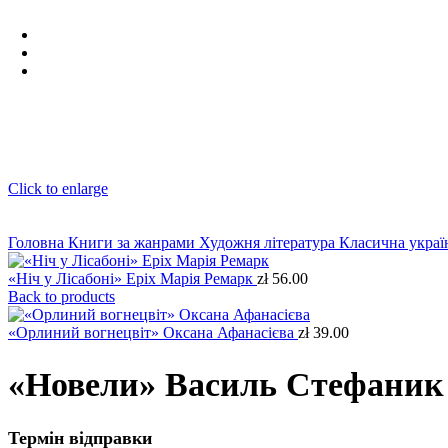
Click to enlarge
Головна
Книги за жанрами
Художня література
Класична украї
«Ніч у Лісабоні» Еріх Марія Ремарк
zł
56.00
Back to products
«Орлиний вогнецвіт» Оксана Афанасієва
zł
39.00
«Новели» Василь Стефаник
Термін відправки