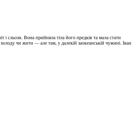
піт і сльози. Вона прийняла тіла його предків та мала стати
холоду чи жити — але там, у далекій заокеанській чужині. Іван