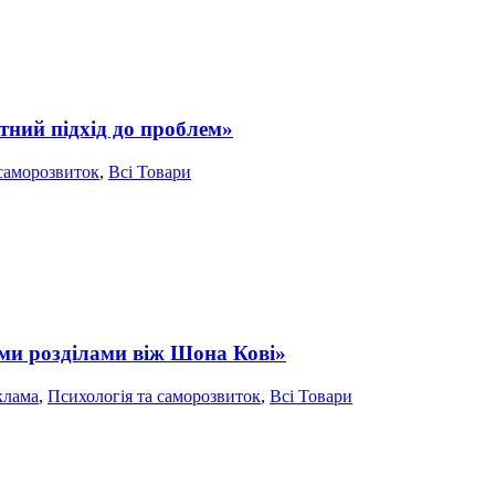
тний підхід до проблем»
 саморозвиток
,
Всі Товари
ими розділами віж Шона Кові»
клама
,
Психологія та саморозвиток
,
Всі Товари