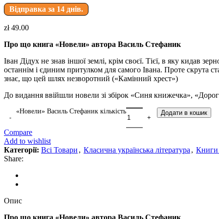
Відправка за 14 днів.
zł
49.00
Про що книга «Новели» автора Василь Стефаник
Іван Дідух не знав іншої землі, крім своєї. Тієї, в яку кидав зе
останнім і єдиним притулком для самого Івана. Проте скрута ст
знає, що цей шлях незворотний («Камінний хрест»)
До видання ввійшли новели зі збірок «Синя книжечка», «Дорога
«Новели» Василь Стефаник кількість
Додати в кошик
Compare
Add to wishlist
Категорії:
Всі Товари
,
Класична українська література
,
Книги
Share:
Опис
Про що книга «Новели» автора Василь Стефаник