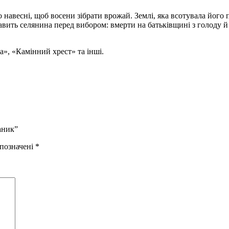
рно навесні, щоб восени зібрати врожай. Землі, яка всотувала його 
авить селянина перед вибором: вмерти на батьківщині з голоду й 
», «Камінний хрест» та інші.
аник”
 позначені
*