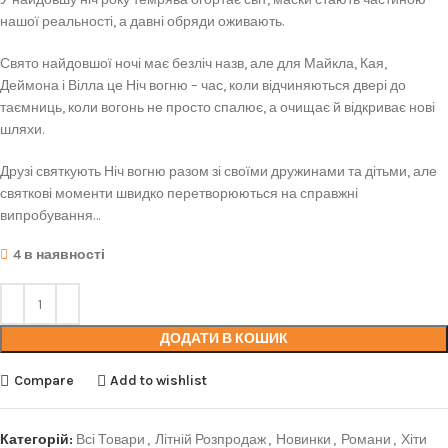
нашої реальності, а давні обряди оживають.
Свято найдовшої ночі має безліч назв, але для Майкла, Кая,
Деймона і Вілла це Ніч вогню – час, коли відчиняються двері до
таємниць, коли вогонь не просто спалює, а очищає й відкриває нові
шляхи.
Друзі святкують Ніч вогню разом зі своїми дружинами та дітьми, але
святкові моменти швидко перетворюються на справжні
випробування…
4 в наявності
ДОДАТИ В КОШИК
Compare
Add to wishlist
Категорій:
Всі Товари
,
Літній Розпродаж
,
Новинки
,
Романи
,
Хіти