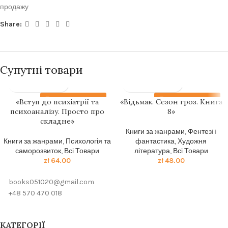
продажу
Share:
Супутні товари
Передзамовлення
Передзамовлення
«Вступ до психіатрії та
«Відьмак. Сезон гроз. Книга
психоаналізу. Просто про
8»
складне»
Книги за жанрами
,
Фентезі і
Книги за жанрами
,
Психологія та
фантастика
,
Художня
саморозвиток
,
Всі Товари
література
,
Всі Товари
zł
64.00
zł
48.00
books051020@gmail.com
+48 570 470 018
КАТЕГОРІЇ