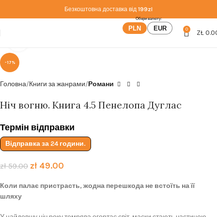
Безкоштовна доставка від
199zl
PLN
EUR
0
ZŁ
0.0
Click to enlarge
-17%
Головна
Книги за жанрами
Романи
Ніч вогню. Книга 4.5 Пенелопа Дуглас
Термін відправки
Відправка за 24 години.
zł
49.00
zł
59.00
Коли палає пристрасть, жодна перешкода не встоїть на її
шляху
У найдовшу ніч року темрява огортає світ, маски стають частиною