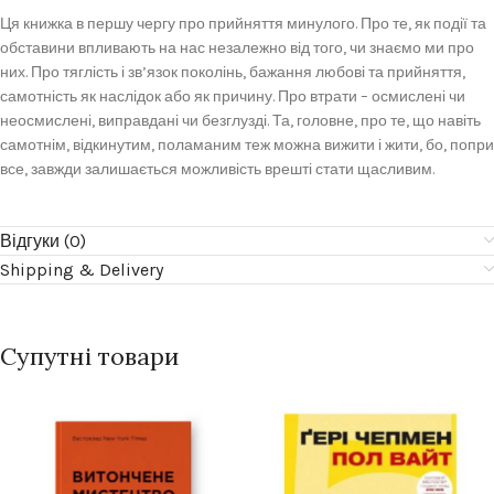
Ця книжка в першу чергу про прийняття минулого. Про те, як події та
обставини впливають на нас незалежно від того, чи знаємо ми про
них. Про тяглість і зв’язок поколінь, бажання любові та прийняття,
самотність як наслідок або як причину. Про втрати – осмислені чи
неосмислені, виправдані чи безглузді. Та, головне, про те, що навіть
самотнім, відкинутим, поламаним теж можна вижити і жити, бо, попри
все, завжди залишається можливість врешті стати щасливим.
Відгуки (0)
Shipping & Delivery
Супутні товари