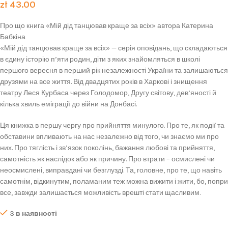
zł
43.00
Про що книга «Мій дід танцював краще за всіх» автора Катерина
Бабкіна
«Мій дід танцював краще за всіх» — серія оповідань, що складаються
в єдину історію п’яти родин, діти з яких знайомляться в школі
першого вересня в перший рік незалежності України та залишаються
друзями на все життя. Від двадцятих років в Харкові і знищення
театру Леся Курбаса через Голодомор, Другу світову, дев’яності й
кілька хвиль еміграції до війни на Донбасі.
Ця книжка в першу чергу про прийняття минулого. Про те, як події та
обставини впливають на нас незалежно від того, чи знаємо ми про
них. Про тяглість і зв’язок поколінь, бажання любові та прийняття,
самотність як наслідок або як причину. Про втрати – осмислені чи
неосмислені, виправдані чи безглузді. Та, головне, про те, що навіть
самотнім, відкинутим, поламаним теж можна вижити і жити, бо, попри
все, завжди залишається можливість врешті стати щасливим.
3 в наявності