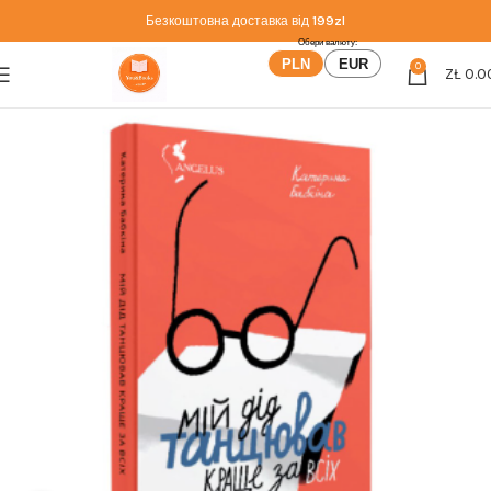
Безкоштовна доставка від
199zl
PLN
EUR
0
ZŁ
0.0