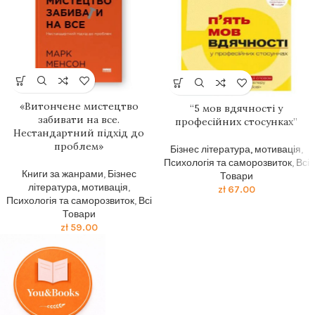
«Витончене мистецтво
“5 мов вдячності у
забивати на все.
професійних стосунках”
Нестандартний підхід до
проблем»
Бізнес література, мотивація
,
Психологія та саморозвиток
,
Всі
Книги за жанрами
,
Бізнес
Товари
література, мотивація
,
zł
67.00
Психологія та саморозвиток
,
Всі
Товари
zł
59.00