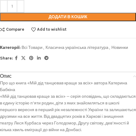
ДОДАТИ В КОШИК
Compare
Add to wishlist
Категорії:
Всі Товари
,
Класична українська література
,
Новинки
Share:
Опис
Про що книга «Мій дід танцював краще за всіх» автора Катерина
Бабкіна
«Мій дід танцював краще за всіх» — серія оповідань, що складаються
в єдину історію п’яти родин, діти з яких знайомляться в школі
першого вересня в перший рік незалежності України та залишаються
друзями на все життя. Від двадцятих років в Харкові і знищення
театру Леся Курбаса через Голодомор, Другу світову, дев’яності й
кілька хвиль еміграції до війни на Донбасі.