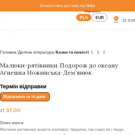
Безкоштовна доставка від
199zl
PLN
EUR
0
ZŁ
0.0
Click to enlarge
Головна
Дитяча література
Казки та повісті
Малюки-рятівники. Подорож до океану
Аґнешка Ножинська-Дем’янюк
Термін відправки
Відправка за 14 днів.
zł
37.00
Опис книги
Малюки-рятівники знають напевно: тварини, так само як і люди,