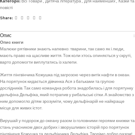
Категорії:
Всі Товари
,
Дитяча література
,
Для найменших
,
Казки та
повісті
Share:
Опис
Опис книги
Малюки-рятівники знають напевно: тварини, так само як і люди,
мають право на щасливе життя. Тож коли хтось опиняється у скруті,
варто допомогти виплутатись із халепи.
Життя пінгвінчика Кожушка під загрозою через витік нафти в океан.
На порятунок кидається дівчинка Ася з батьками та групою
дослідників. Так само командна робота знадобилась і для порятунку
дельфіна Дельфіка, який потрапив у рибальські сітки. А знайомство з
ним допомогло дітям зрозуміти, чому дельфінарій не найкраще
місце для живих істот.
Вирушай у подорож до океану разом із головними героями книжки та
стань учасником двох добрих і зворушливих історій про порятунок
пінгвіненя Кожушка та дельфінчика Дельфіка. Творімо добро разом!