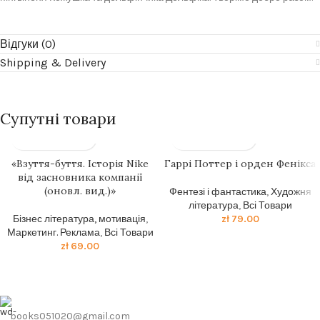
Відгуки (0)
Shipping & Delivery
Супутні товари
«Взуття-буття. Історія Nike
Гаррi Поттер i орден Фенiкса
від засновника компанії
(оновл. вид.)»
Фентезі і фантастика
,
Художня
література
,
Всі Товари
Бізнес література, мотивація
,
zł
79.00
Маркетинг. Реклама
,
Всі Товари
zł
69.00
books051020@gmail.com