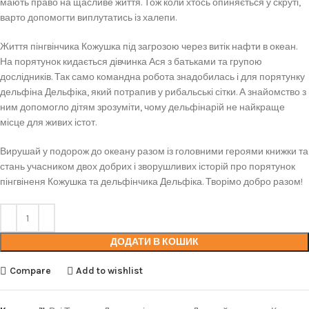
мають право на щасливе життя. Тож коли хтось опиняється у скруті,
варто допомогти виплутатись із халепи.
Життя пінгвінчика Кожушка під загрозою через витік нафти в океан.
На порятунок кидається дівчинка Ася з батьками та групою
дослідників. Так само командна робота знадобилась і для порятунку
дельфіна Дельфіка, який потрапив у рибальські сітки. А знайомство з
ним допомогло дітям зрозуміти, чому дельфінарій не найкраще
місце для живих істот.
Вирушай у подорож до океану разом із головними героями книжки та
стань учасником двох добрих і зворушливих історій про порятунок
пінгвіненя Кожушка та дельфінчика Дельфіка. Творімо добро разом!
ДОДАТИ В КОШИК
Compare
Add to wishlist