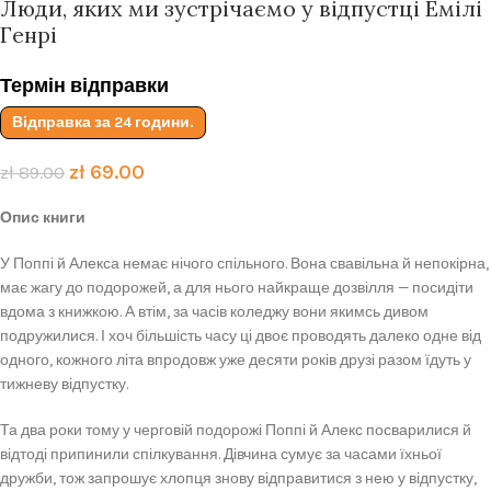
Люди, яких ми зустрічаємо у відпустці Емілі
Генрі
Термін відправки
Відправка за 24 години.
zł
69.00
zł
89.00
Опис книги
У Поппі й Алекса немає нічого спільного. Вона свавільна й непокірна,
має жагу до подорожей, а для нього найкраще дозвілля — посидіти
вдома з книжкою. А втім, за часів коледжу вони якимсь дивом
подружилися. І хоч більшість часу ці двоє проводять далеко одне від
одного, кожного літа впродовж уже десяти років друзі разом їдуть у
тижневу відпустку.
Та два роки тому у черговій подорожі Поппі й Алекс посварилися й
відтоді припинили спілкування. Дівчина сумує за часами їхньої
дружби, тож запрошує хлопця знову відправитися з нею у відпустку,