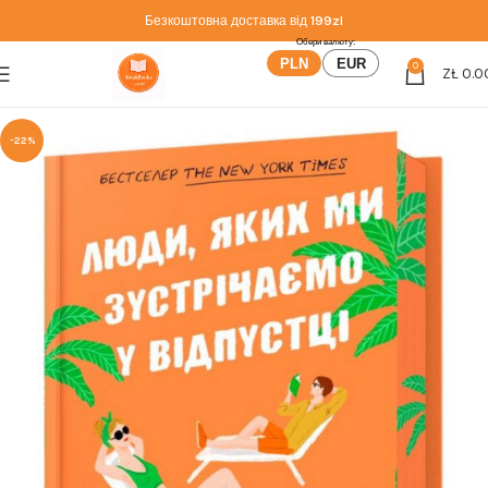
Безкоштовна доставка від
199zl
PLN
EUR
0
ZŁ
0.0
-22%