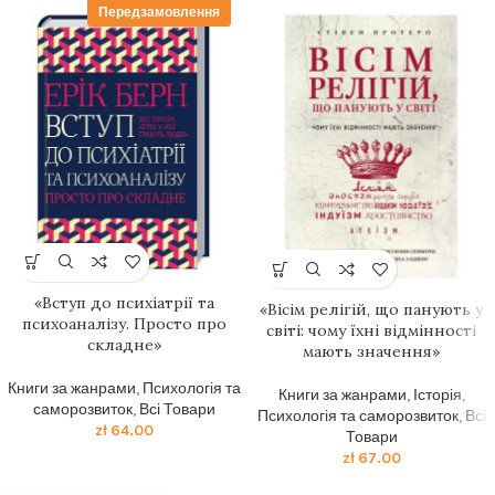
Передзамовлення
«Вступ до психіатрії та
«Вісім релігій, що панують у
психоаналізу. Просто про
світі: чому їхні відмінності
складне»
мають значення»
Книги за жанрами
,
Психологія та
Книги за жанрами
,
Історія
,
саморозвиток
,
Всі Товари
Психологія та саморозвиток
,
Всі
zł
64.00
Товари
zł
67.00