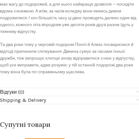
має жагу до подорожей, а для нього найкраще дозвілля — посидіти
вдома з книжкою. А втім, за часів коледжу вони якимсь дивом
подружилися. І хоч більшість часу ці двоє проводять далеко одне від
одного, кожного літа впродовж уже десяти років друзі разом їдуть у
тижневу відпустку.
Та два роки тому у черговій подорожі Поппі й Алекс посварилися й
відтоді припинили спілкування. Дівчина сумує за часами їхньої
дружби, тож запрошує хлопця знову відправитися з нею у відпустку,
щоб усе виправити, адже розуміє: у тій останній подорожі два роки
тому вона була по-справжньому щаслива.
Відгуки (0)
Shipping & Delivery
Супутні товари